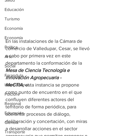
Salud
Educación
Turismo
Economía
Economía
En las instalaciones de la Cámara de 
Política
comercio de Valledupar, Cesar, se llevó 
a cabo por primera vez en este 
Arte
departamento la conformación de la 
Social
Mesa de Ciencia Tecnología e 
Farandula
Innovación Agropecuaria - 
Internacional
MeCTIA,
 esta instancia se propone 
como punto de encuentro en el que 
Folclore
confluyen diferentes actores del 
Regional
territorio de forma periódica, para 
Educación
adelantar procesos de diálogo, 
deliberación y concertación, con miras 
Ciencia
a desarrollar acciones en el sector 
Transporte
agropecuario que permitan proponer o 