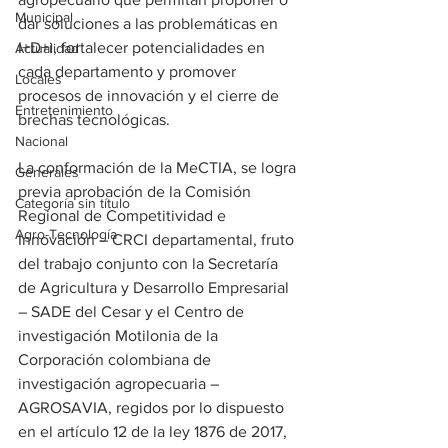
Municipal
dar soluciones a las problemáticas en 
I+D+i, fortalecer potencialidades en 
Actualidad
cada departamento y promover 
Locales
procesos de innovación y el cierre de 
Entretenimiento
brechas tecnológicas.
Nacional
La conformación de la MeCTIA, se logra 
Generales
previa aprobación de la Comisión 
Categoría sin título
Regional de Competitividad e 
Agro-Tecnología
Innovación – CRCI departamental, fruto 
del trabajo conjunto con la Secretaría 
de Agricultura y Desarrollo Empresarial 
– SADE del Cesar y el Centro de 
investigación Motilonia de la 
Corporación colombiana de 
investigación agropecuaria – 
AGROSAVIA, regidos por lo dispuesto 
en el artículo 12 de la ley 1876 de 2017, 