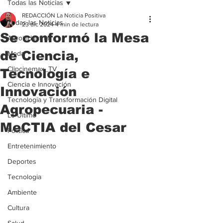
Todas las Noticias
REDACCIÓN La Noticia Positiva
Todas las Noticias
23 dic 2024
4 min de lectura
Se conformó la Mesa
Agroindustria
de Ciencia,
Moda
Clipcinemax_TV
Tecnología e
Ciencia e Innovación
Innovación
Tecnología y Transformación Digital
Agropecuaria -
Lo Ultimo
MeCTIA del Cesar
Politica
Entretenimiento
Deportes
Tecnologia
Ambiente
Cultura