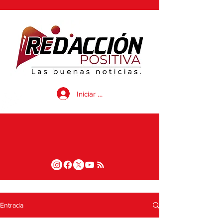
Iniciar sesión
Entrada