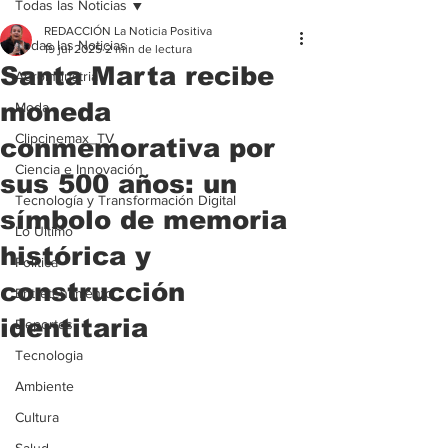
Todas las Noticias
REDACCIÓN La Noticia Positiva
Todas las Noticias
19 jul 2025
2 min de lectura
Santa Marta recibe
Agroindustria
moneda
Moda
Clipcinemax_TV
conmemorativa por
Ciencia e Innovación
sus 500 años: un
Tecnología y Transformación Digital
símbolo de memoria
Lo Ultimo
histórica y
Politica
construcción
Entretenimiento
identitaria
Deportes
Tecnologia
Ambiente
Cultura