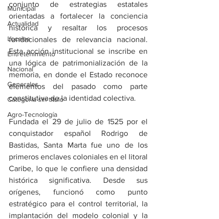
conjunto de estrategias estatales 
Municipal
orientadas a fortalecer la conciencia 
Actualidad
histórica y resaltar los procesos 
Locales
fundacionales de relevancia nacional. 
Esta acción institucional se inscribe en 
Entretenimiento
una lógica de patrimonialización de la 
Nacional
memoria, en donde el Estado reconoce 
Generales
elementos del pasado como parte 
constitutiva de la identidad colectiva.
Categoría sin título
Agro-Tecnología
Fundada el 29 de julio de 1525 por el 
conquistador español Rodrigo de 
Bastidas, Santa Marta fue uno de los 
primeros enclaves coloniales en el litoral 
Caribe, lo que le confiere una densidad 
histórica significativa. Desde sus 
orígenes, funcionó como punto 
estratégico para el control territorial, la 
implantación del modelo colonial y la 