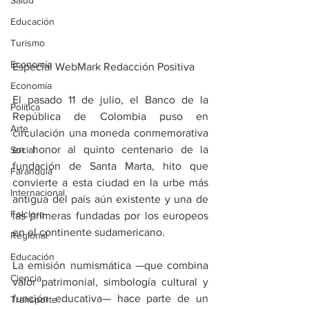
Salud
Educación
Turismo
Economía
Especial WebMark Redacción Positiva
Economía
El pasado 11 de julio, el Banco de la 
Política
República de Colombia puso en 
Arte
circulación una moneda conmemorativa 
en honor al quinto centenario de la 
Social
fundación de Santa Marta, hito que 
Farandula
convierte a esta ciudad en la urbe más 
Internacional
antigua del país aún existente y una de 
Folclore
las primeras fundadas por los europeos 
en el continente sudamericano.
Regional
Educación
La emisión numismática —que combina 
Ciencia
valor patrimonial, simbología cultural y 
función educativa— hace parte de un 
Transporte