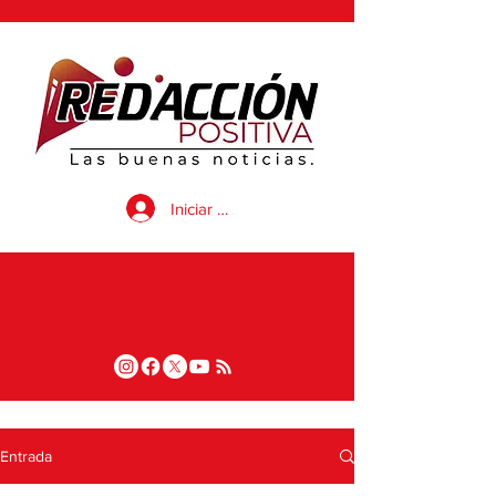
Iniciar sesión
Entrada