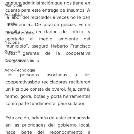
primera administración que nos tiene en 
Municipal
cuenta para esta entrega de insumos. A 
Actualidad
la labor del reciclador a veces no le dan 
Locales
importancia… De corazón gracias. Es un 
orgullo ser reciclador de oficio y 
Entretenimiento
aportarle al medio ambiente del 
Nacional
municipio”, aseguró Heberto Francisco 
Generales
Páez, gerente de la cooperativa 
Comservar.
Categoría sin título
Agro-Tecnología
Las personas asociadas a las 
cooperativasbde recicladores recibieron 
un kits que consta de overol, faja, carné, 
termo, gorra, botas y porta herramientas  
como parte fundamental para su labor.
Esta acción, además de estar enmarcada 
en las prioridades del gobierno local, 
hace parte del reconocimiento a 