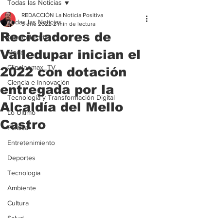
Todas las Noticias
REDACCIÓN La Noticia Positiva
Todas las Noticias
5 ene 2022
2 min de lectura
Recicladores de
Agroindustria
Valledupar inician el
Moda
Clipcinemax_TV
2022 con dotación
Ciencia e Innovación
entregada por la
Tecnología y Transformación Digital
Alcaldía del Mello
Lo Ultimo
Castro
Politica
Entretenimiento
Deportes
Tecnologia
Ambiente
Cultura