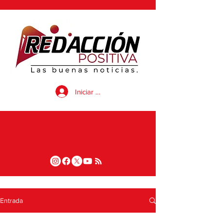
Iniciar sesión
Entrada