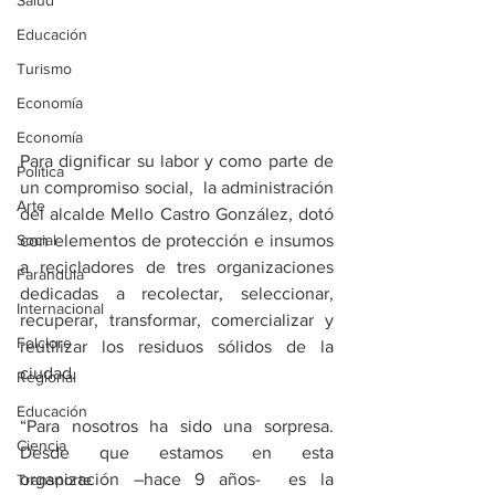
Salud
Educación
Turismo
Economía
Economía
Para dignificar su labor y como parte de 
Política
un compromiso social,  la administración 
Arte
del alcalde Mello Castro González, dotó 
Social
con elementos de protección e insumos 
a recicladores de tres organizaciones 
Farandula
dedicadas a recolectar, seleccionar, 
Internacional
recuperar, transformar, comercializar y 
Folclore
reutilizar los residuos sólidos de la 
ciudad.
Regional
Educación
“Para nosotros ha sido una sorpresa. 
Ciencia
Desde que estamos en esta 
organización –hace 9 años-  es la 
Transporte