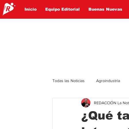
Inicio
Equipo Editorial
Buenas Nuevas
Todas las Noticias
Agroindustria
REDACCIÓN La Notic
Lo Ultimo
Politica
Entret
¿Qué ta
Educación
Turismo
Econ