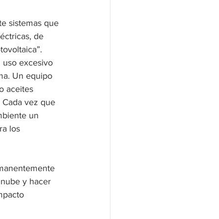
nte sistemas que 
ctricas, de 
tovoltaica”.
 uso excesivo 
ma. Un equipo 
o aceites 
. Cada vez que 
mbiente un 
a los 
ermanentemente 
a nube y hacer 
impacto 