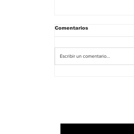
Comentarios
Escribir un comentario...
China hace historia y
entra al Récord
Guinness con el mayor
espectáculo visual
realizado con drones
Suscribete!