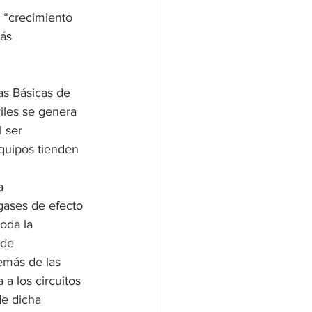
 “crecimiento 
ás 
as Básicas de 
iles se genera 
 ser 
quipos tienden 
a 
gases de efecto 
oda la 
 de 
emás de las 
a los circuitos 
e dicha 