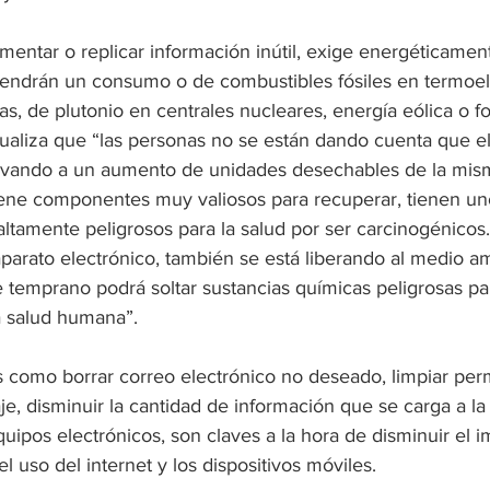
omentar o replicar información inútil, exige energéticame
endrán un consumo o de combustibles fósiles en termoelé
as, de plutonio en centrales nucleares, energía eólica o fo
ualiza que “las personas no se están dando cuenta que el
levando a un aumento de unidades desechables de la mis
tiene componentes muy valiosos para recuperar, tienen un
altamente peligrosos para la salud por ser carcinogénicos
parato electrónico, también se está liberando al medio a
 temprano podrá soltar sustancias químicas peligrosas par
a salud humana”.
s como borrar correo electrónico no deseado, limpiar p
aje, disminuir la cantidad de información que se carga a l
quipos electrónicos, son claves a la hora de disminuir el 
l uso del internet y los dispositivos móviles.