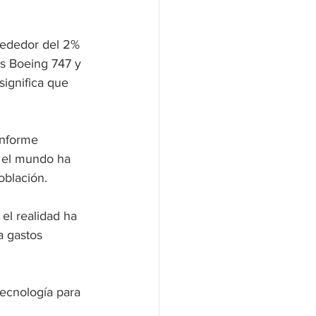
rededor del 2% 
s Boeing 747 y  
ignifica que 
informe 
n el mundo ha 
oblación.
 el realidad ha 
a gastos 
tecnología para 