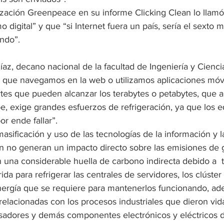
ización Greenpeace en su informe Clicking Clean lo llamó
 digital” y que “si Internet fuera un país, sería el sexto m
ndo”.
Díaz, decano nacional de la facultad de Ingeniería y Cienci
 que navegamos en la web o utilizamos aplicaciones móv
tes que pueden alcanzar los terabytes o petabytes, que al
e, exige grandes esfuerzos de refrigeración, ya que los e
or ende fallar”.
asificación y uso de las tecnologías de la información y l
en no generan un impacto directo sobre las emisiones de 
n una considerable huella de carbono indirecta debido a  t
ida para refrigerar las centrales de servidores, los clúster
ergía que se requiere para mantenerlos funcionando, ad
relacionadas con los procesos industriales que dieron vida 
esadores y demás componentes electrónicos y eléctricos d