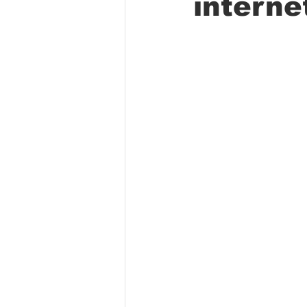
interne
Folclore
Regional
Educa