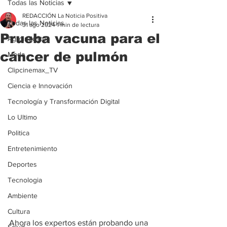
Todas las Noticias
REDACCIÓN La Noticia Positiva
Todas las Noticias
31 ago 2024
1 min de lectura
Prueba vacuna para el
Agroindustria
cáncer de pulmón
Moda
Clipcinemax_TV
Ciencia e Innovación
Tecnología y Transformación Digital
Lo Ultimo
Politica
Entretenimiento
Deportes
Tecnologia
Ambiente
Cultura
Ahora los expertos están probando una 