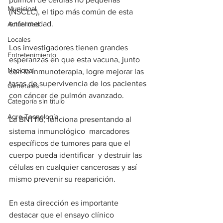
Municipal
(NSCLC), el tipo más común de esta 
enfermedad. 
Actualidad
Locales
Los investigadores tienen grandes 
Entretenimiento
esperanzas en que esta vacuna, junto 
Nacional
con la inmunoterapia, logre mejorar las 
tasas de supervivencia de los pacientes 
Generales
con cáncer de pulmón avanzado. 
Categoría sin título
Agro-Tecnología
La BNT116, funciona presentando al 
sistema inmunológico  marcadores 
específicos de tumores para que el 
cuerpo pueda identificar  y destruir las 
células en cualquier cancerosas y así 
mismo prevenir su reaparición.
En esta dirección es importante 
destacar que el ensayo clínico 