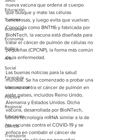
Salud
nueva vacuna que ordena al cuerpo 
Educación
que busque y mate las células 
Turismo
cancerosas, y luego evita que vuelvan. 
Conocida como BNT116 y fabricada por 
Economía
BioNTech, la vacuna está diseñada para 
Economía
tratar el cáncer de pulmón de células no 
Política
pequeñas (CPCNP), la forma más común 
de la enfermedad.
Arte
Social
Las buenas noticias para la salud 
Farandula
mundial. Se ha comenzado a probar una 
Internacional
vacuna contra el cáncer de pulmón en 
siete países, incluidos Reino Unido, 
Folclore
Alemania y Estados Unidos. Dicha  
Regional
vacuna, desarrollada por BioNTech, 
Educación
utiliza tecnología mRNA similar a la de 
las vacunas contra el COVID-19 y se 
Ciencia
enfoca en combatir el cáncer de 
Transporte
pulmón de células no pequeñas 