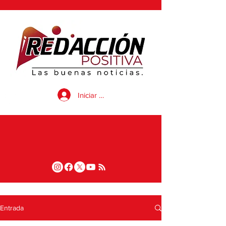
Iniciar sesión
Entrada