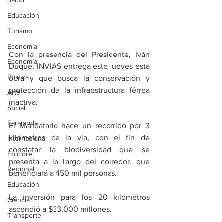
Salud
Educación
Turismo
Economía
Con la presencia del Presidente, Iván 
Economía
Duque, INVÍAS entrega este jueves esta 
Política
obra y que busca la conservación y 
protección de la infraestructura férrea 
Arte
inactiva.
Social
Farandula
El Mandatario hace un recorrido por 3 
kilómetros de la vía, con el fin de 
Internacional
constatar la biodiversidad que se 
Folclore
presenta a lo largo del corredor, que 
Regional
beneficiará a 450 mil personas.
Educación
La inversión para los 20 kilómetros 
Ciencia
ascendió a $33.000 millones.
Transporte