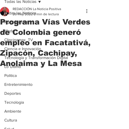
Todas las Noticias
REDACCIÓN La Noticia Positiva
Todas las Noticias
26 may 2022
2 min de lectura
Programa Vías Verdes
Agroindustria
de Colombia generó
Moda
Clipcinemax_TV
empleo en Facatativá,
Ciencia e Innovación
Zipacón, Cachipay,
Tecnología y Transformación Digital
Anolaima y La Mesa
Lo Ultimo
Politica
Entretenimiento
Deportes
Tecnologia
Ambiente
Cultura