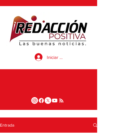
Iniciar sesión
Entrada