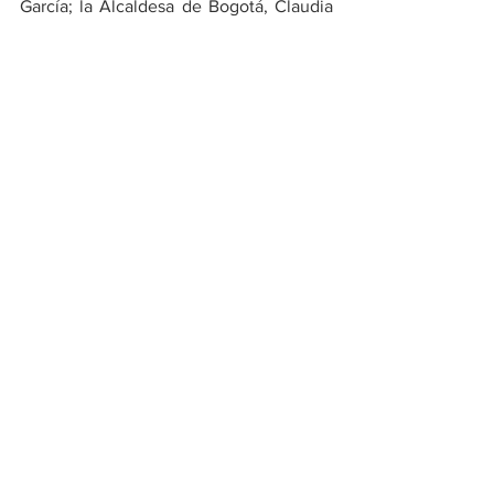
García; la Alcaldesa de Bogotá, Claudia 
López; el Alcalde de Facatativá, 
Guillermo Aldana; entre otros 
funcionarios.
Economía
Nacional
Ver todo
Entradas recientes