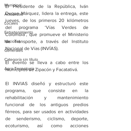
Municipal
El Presidente de la República, Iván 
Duque Márquez, lidera la entrega, este 
Actualidad
jueves, de los primeros 20 kilómetros 
Locales
del programa ‘Vías Verdes de 
Entretenimiento
Colombia’, que promueve el Ministerio 
Nacional
de Transporte, a través del Instituto 
Nacional de Vías (INVÍAS).
Generales
Categoría sin título
El evento se lleva a cabo entre los 
Agro-Tecnología
municipios de Zipacón y Facatativá. 
El INVIAS diseñó y estructuró este 
programa, que consiste en la 
rehabilitación y mantenimiento 
funcional de los antiguos predios 
férreos, para ser usados en actividades 
de senderismo, ciclismo, deporte, 
ecoturismo, así como acciones 