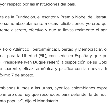
yor respeto por las instituciones del país.
te de la Fundación, el escritor y Premio Nobel de Literat
me sumo absolutamente a estas felicitaciones; yo creo que
ente discreto, efectivo y que te llevas realmente el agr
V Foro Atlántico ‘Iberoamérica: Libertad y Democracia’, o
nal para la Libertad (FIL), con sede en España y que pres
l Presidente Iván Duque reiteró la disposición de su Gobi
ransparente, eficaz, armónica y pacífica con la nueva adm
róximo 7 de agosto.
ombianos fuimos a las urnas, ayer los colombianos expr
o primero que hay que reconocer, para defender la democr
to popular”, dijo el Mandatario.