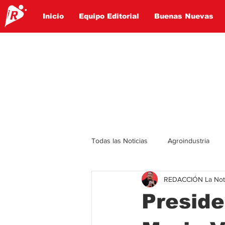
Inicio
Equipo Editorial
Buenas Nuevas
Todas las Noticias
Agroindustria
REDACCIÓN La Notic
Lo Ultimo
Politica
Entret
Preside
Educación
Turismo
Econ