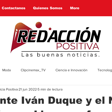
Contactanos
Quienes Somos
More
Moda
Clipcinemax_TV
Ciencia e Innovación
Tecnologí
ia Positiva
21 jun 2022
5 min de lectura
enimiento
Deportes
Tecnologia
Ambiente
Cultura
nte Iván Duque y el 
omía
Economía
Política
Arte
Social
Farandul