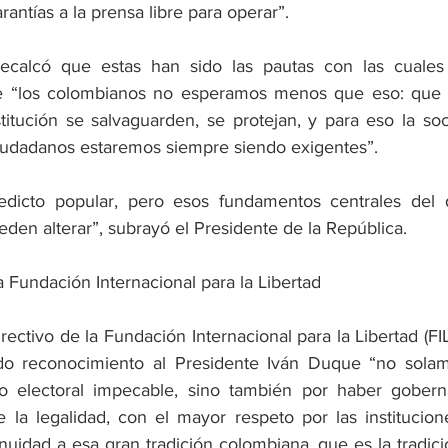
rantías a la prensa libre para operar”.
ecalcó que estas han sido las pautas con las cuales 
e “los colombianos no esperamos menos que eso: que 
titución se salvaguarden, se protejan, y para eso la soci
ciudadanos estaremos siempre siendo exigentes”.
dicto popular, pero esos fundamentos centrales del de
den alterar”, subrayó el Presidente de la República.
 Fundación Internacional para la Libertad
irectivo de la Fundación Internacional para la Libertad (FIL
ido reconocimiento al Presidente Iván Duque “no solam
o electoral impecable, sino también por haber gober
 la legalidad, con el mayor respeto por las institucione
uidad a esa gran tradición colombiana, que es la tradició