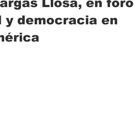
argas Llosa, en foro
d y democracia en
ción
Ciencia
Transporte
Municipal
Actualidad
mérica