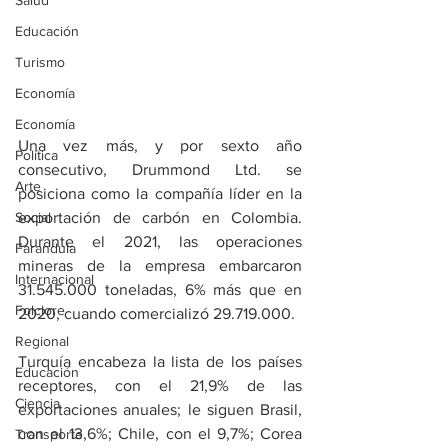
Salud
Educación
Turismo
Economía
Economía
Una vez más, y por sexto año 
Política
consecutivo, Drummond Ltd. se 
Arte
posiciona como la compañía líder en la 
Social
exportación de carbón en Colombia. 
Durante el 2021, las operaciones 
Farandula
mineras de la empresa embarcaron 
Internacional
31.545.000 toneladas, 6% más que en 
Folclore
2020, cuando comercializó 29.719.000.
Regional
Turquía encabeza la lista de los países 
Educación
receptores, con el 21,9% de las 
Ciencia
exportaciones anuales; le siguen Brasil, 
con el 13,6%; Chile, con el 9,7%; Corea 
Transporte