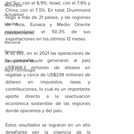
del Sur, con el 8,9%; Israel, con el 7,6% y 
Municipal
China, con el 7,5%. En total, Drummond 
Actualidad
llegó a más de 21 países, y las regiones 
Locales
de Asia, Eurasia y Medio Oriente 
representaron el 50,3% de sus 
Entretenimiento
exportaciones en los últimos 12 meses.
Nacional
Generales
A su vez, en el 2021 las operaciones de 
la compañía le generaron al país 
Categoría sin título
US$368.2 millones de dólares en 
Agro-Tecnología
regalías y cerca de US$238 millones de 
dólares en impuestos, tasas y 
contribuciones, lo cual es un importante 
aporte directo a la reactivación 
económica sostenible de las regiones 
donde operamos y del país.  
Estos resultados se lograron en un año 
desafiante por la vigencia de la 