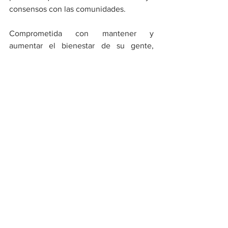
consensos con las comunidades.
Comprometida con mantener y 
aumentar el bienestar de su gente, 
Drummond se prepara para continuar 
apoyando la reactivación económica del 
país en 2022 y para garantizar que la 
competitividad se traduzca en una mejor 
calidad de vida para las comunidades en 
su zona de influencia.
Economía
Ver todo
Entradas recientes