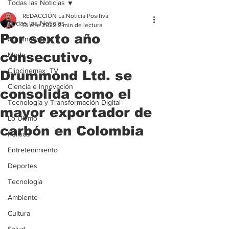
Todas las Noticias
REDACCIÓN La Noticia Positiva
Todas las Noticias
13 ene 2022
2 min de lectura
Por sexto año
Agroindustria
consecutivo,
Moda
Clipcinemax_TV
Drummond Ltd. se
Ciencia e Innovación
consolida como el
Tecnología y Transformación Digital
mayor exportador de
Lo Ultimo
carbón en Colombia
Politica
Entretenimiento
Deportes
Tecnologia
Ambiente
Cultura