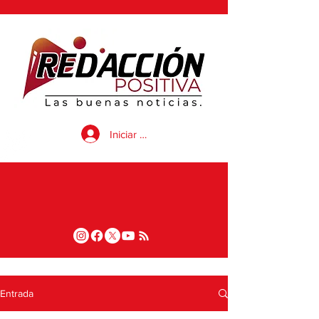
Iniciar sesión
Entrada