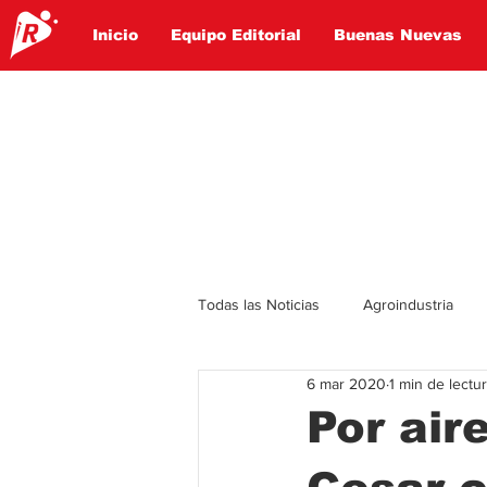
Inicio
Equipo Editorial
Buenas Nuevas
Todas las Noticias
Agroindustria
6 mar 2020
1 min de lectu
Lo Ultimo
Politica
Entret
Por air
Educación
Turismo
Econ