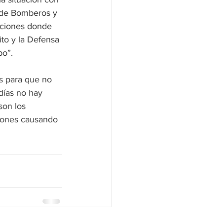
 de Bomberos y 
aciones donde 
ito y la Defensa 
po”.
es para que no 
días no hay 
son los 
iones causando 