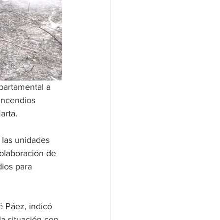
partamental a 
incendios 
arta.
 las unidades 
colaboración de 
ios para 
 Páez, indicó 
a situación con 