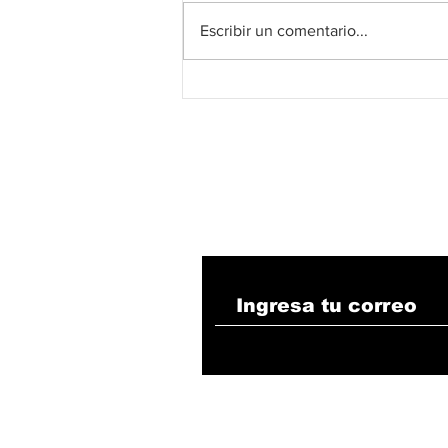
Escribir un comentario...
Estudio independiente
concluye que la minería
de carbón no es un
factor determinante de
la deforestación en
Colombia
Suscribete!