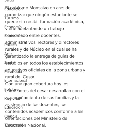
Salud
El gobierno Monsalvo en aras de 
Educación
garantizar que ningún estudiante se 
Turismo
quede sin recibir formación académica, 
Economía
viene adelantando un trabajo 
coordinado entre docentes, 
Economía
administrativos, rectores y directores 
Política
rurales y de Núcleo en el cual se ha 
Arte
garantizado la entrega de guías de 
Social
estudios en todos los establecimientos 
educativos oficiales de la zona urbana y 
Farandula
rural del Cesar.
Internacional
Con una gran cobertura hoy los 
Folclore
estudiantes del cesar desarrollan con el 
acompañamiento de sus familias y la 
Regional
asistencia de los docentes, los 
Educación
contenidos académicos conforme a las 
Ciencia
orientaciones del Ministerio de 
Transporte
Educación Nacional.