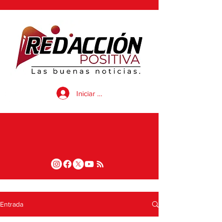
Iniciar sesión
Entrada