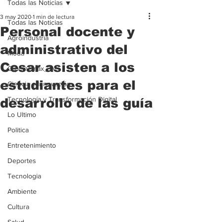
Todas las Noticias
3 may 2020
1 min de lectura
Todas las Noticias
Personal docente y
Agroindustria
administrativo del
Moda
Cesar asisten a los
Clipcinemax_TV
estudiantes para el
Ciencia e Innovación
Tecnología y Transformación Digital
desarrollo de las guía
Lo Ultimo
Politica
Entretenimiento
Deportes
Tecnologia
Ambiente
Cultura