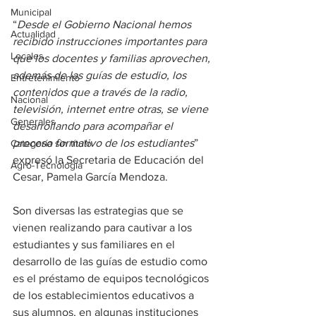
Municipal
“
Desde el Gobierno Nacional hemos 
Actualidad
recibido instrucciones importantes para 
Locales
que los docentes y familias aprovechen, 
además de las guías de estudio, los 
Entretenimiento
contenidos que a través de la radio, 
Nacional
televisión, internet entre otras, se viene 
Generales
desarrollando para acompañar el 
proceso formativo de los estudiantes
” 
Categoría sin título
expresó la Secretaria de Educación del 
Agro-Tecnología
Cesar, Pamela García Mendoza.
Son diversas las estrategias que se 
vienen realizando para cautivar a los 
estudiantes y sus familiares en el 
desarrollo de las guías de estudio como 
es el préstamo de equipos tecnológicos 
de los establecimientos educativos a 
sus alumnos, en algunas instituciones 