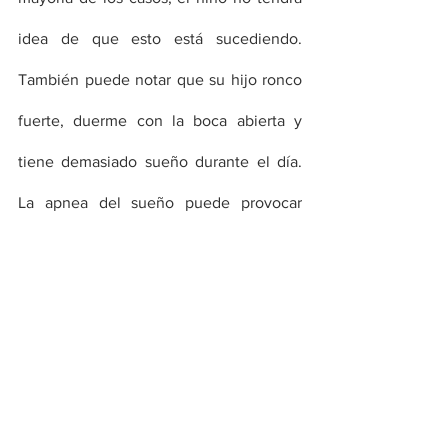
idea de que esto está sucediendo. 
También puede notar que su hijo ronco 
fuerte, duerme con la boca abierta y 
tiene demasiado sueño durante el día. 
La apnea del sueño puede provocar 
problemas de aprendizaje y 
comportamiento, incluso, problemas 
cardíacos.
RLS:
 Es posible que su hijo se queje de 