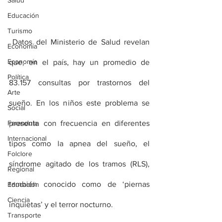
Salud
Educación
Turismo
Datos del Ministerio de Salud revelan 
Economía
Economía
que, en el país, hay un promedio de 
Política
83.157 consultas por trastornos del 
Arte
sueño. En los niños este problema se 
Social
Farandula
presenta con frecuencia en diferentes 
Internacional
tipos como la apnea del sueño, el 
Folclore
síndrome agitado de los tramos (RLS), 
Regional
también conocido como de ‘piernas 
Educación
Ciencia
inquietas’ y el terror nocturno. 
Transporte