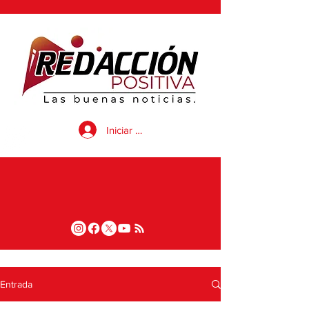
Iniciar sesión
Entrada