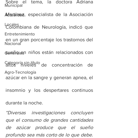
Sobre el tema, la doctora Adriana 
Municipal
Martínez, especialista de la Asociación 
Actualidad
Locales
Colombiana de Neurología, indicó que 
Entretenimiento
en un gran porcentaje los trastornos del 
Nacional
sueño en niños están relacionados con 
Generales
Categoría sin título
altos niveles de concentración de 
Agro-Tecnología
azúcar en la sangre y generan apnea, el 
insomnio y los despertares continuos 
durante la noche.
“Diversas investigaciones concluyen 
que el consumo de grandes cantidades 
de azúcar produce que el sueño 
profundo sea más corto de lo que debe. 