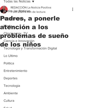
Todas las Noticias
REDACCIÓN La Noticia Positiva
Todas las Noticias
7 oct 2021
4 min de lectura
Padres, a ponerle
Agroindustria
atención a los
Moda
Clipcinemax_TV
problemas de sueño
Ciencia e Innovación
de los niños
Tecnología y Transformación Digital
Lo Ultimo
Politica
Entretenimiento
Deportes
Tecnologia
Ambiente
Cultura