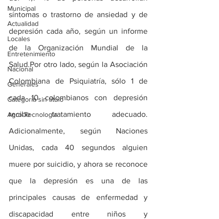
Municipal
síntomas o trastorno de ansiedad y de 
Actualidad
depresión cada año, según un informe 
Locales
de la Organización Mundial de la 
Entretenimiento
Salud.Por otro lado, según la Asociación 
Nacional
Colombiana de Psiquiatría, sólo 1 de 
Generales
cada 10 colombianos con depresión 
Categoría sin título
recibe tratamiento adecuado. 
Agro-Tecnología
Adicionalmente, según Naciones 
Unidas, cada 40 segundos alguien 
muere por suicidio, y ahora se reconoce 
que la depresión es una de las 
principales causas de enfermedad y 
discapacidad entre niños y 