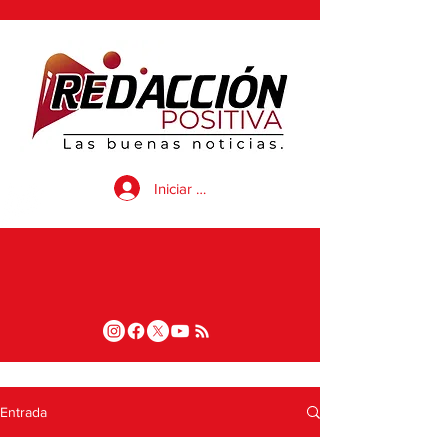
Iniciar sesión
Entrada