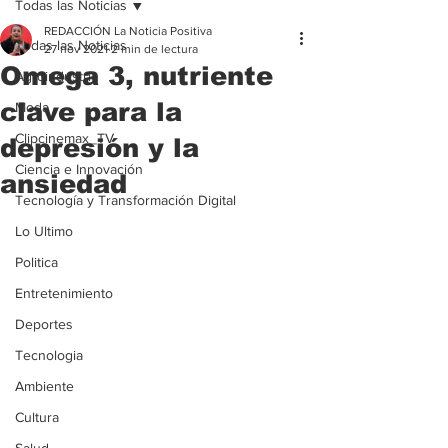
Todas las Noticias
REDACCIÓN La Noticia Positiva
Todas las Noticias
27 nov 2021
2 min de lectura
Omega 3, nutriente
Agroindustria
clave para la
Moda
Clipcinemax_TV
depresión y la
Ciencia e Innovación
ansiedad
Tecnología y Transformación Digital
Lo Ultimo
Politica
Entretenimiento
Deportes
Tecnologia
Ambiente
Cultura