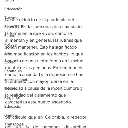
Salud
Educación
Turismo
Desde el inicio de la pandemia del 
COVID-19,  las personas han cambiado 
Economía
la forma en la que viven, como se 
Economía
alimentan y en general, las rutinas que 
Política
solían mantener. Esto ha significado 
Arte
una modificación en los hábitos, lo que 
impacta de una u otra forma en la salud 
Social
mental de las personas. Enfermedades 
Farandula
como la ansiedad y la depresión se han 
Internacional
acentuado con mayor fuerza en la 
sociedad a causa de la incertidumbre y 
Folclore
la realidad del aislamiento que 
Regional
caracteriza este nuevo escenario. 
Educación
Ciencia
Se calcula que en Colombia, alrededor 
Transporte
del 4,7 % de personas desarrollan 