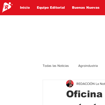
Inicio
Equipo Editorial
Buenas Nuevas
Todas las Noticias
Agroindustria
REDACCIÓN La Notic
Lo Ultimo
Politica
Entret
Oficina
Educación
Turismo
Econ