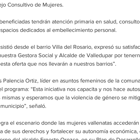
ejo Consultivo de Mujeres. 
beneficiadas tendrán atención primaria en salud, consultori
espacios dedicados al embellecimiento personal.
istió desde el barrio Villa del Rosario, expresó su satisfa
a nuestra Gestora Social y Alcalde de Valledupar por tener
esta oferta que nos llevarán a nuestros barrios”. 
s Palencia Ortiz, líder en asuntos femeninos de la comuna
el programa: “Esta iniciativa nos capacita y nos hace autos
 mismas y esperamos que la violencia de género se miti
municipio”, señaló.
tegra el escenario donde las mujeres vallenatas accederán
a de sus derechos y fortalecer su autonomía económica,
erno del alcalde Ernesto Orozco, en su Plan de Desarrollo