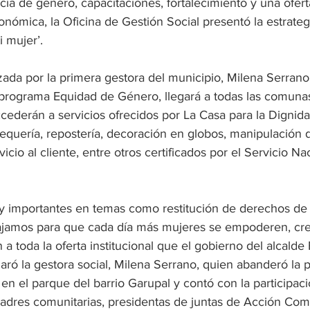
ncia de género, capacitaciones, fortalecimiento y una ofert
nómica, la Oficina de Gestión Social presentó la estrateg
i mujer’. 
alizada por la primera gestora del municipio, Milena Serrano
l programa Equidad de Género, llegará a todas las comuna
cederán a servicios ofrecidos por La Casa para la Dignida
uería, repostería, decoración en globos, manipulación d
vicio al cliente, entre otros certificados por el Servicio Na
 importantes en temas como restitución de derechos de 
bajamos para que cada día más mujeres se empoderen, cr
a toda la oferta institucional que el gobierno del alcalde
claró la gestora social, Milena Serrano, quien abanderó la 
r en el parque del barrio Garupal y contó con la participa
dres comunitarias, presidentas de juntas de Acción Com