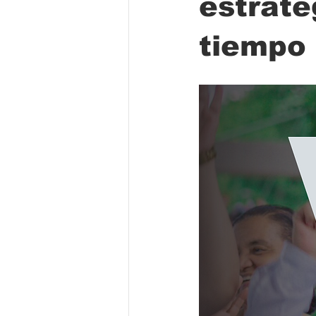
estrate
tiempo 
Folclore
Regional
Educa