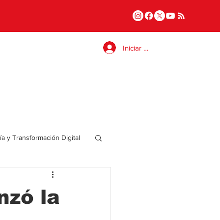
Iniciar sesión
a y Transformación Digital
Salud
nzó la
a
Internacional