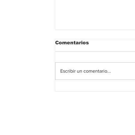
Comentarios
Escribir un comentario...
Más beneficiarios del
bono pensional en el
Cesar: 36.550 personas
mayores en condición
de pobreza empezarán a
recibir 230.000 pesos
va
Suscribete!