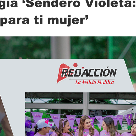
gia ‘Sendero Violeta:
para ti mujer’
ción
Ciencia
Transporte
Municipal
Actualidad