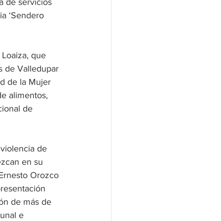
a de servicios 
ia ‘Sendero 
 Loaiza, que 
s de Valledupar 
d de la Mujer 
e alimentos, 
cional de 
violencia de 
ezcan en su 
 Ernesto Orozco 
presentación 
ción de más de 
unal e 