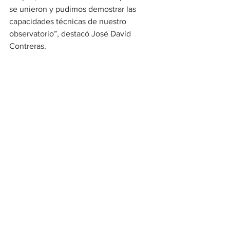
se unieron y pudimos demostrar las 
capacidades técnicas de nuestro 
observatorio”, destacó José David 
Contreras.
Con este espacio, Drummond seguirá 
aportando al fortalecimiento de la 
educación y la cultura en sus zonas de 
influencia.
Tecnologia
Ver todo
Entradas recientes