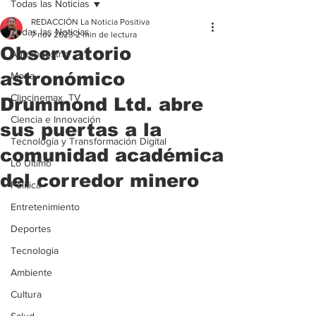
Todas las Noticias
REDACCIÓN La Noticia Positiva
Todas las Noticias
7 nov 2023
2 min de lectura
Observatorio
Agroindustria
astronómico
Moda
Clipcinemax_TV
Drummond Ltd. abre
Ciencia e Innovación
sus puertas a la
Tecnología y Transformación Digital
comunidad académica
Lo Ultimo
del corredor minero
Politica
Entretenimiento
Deportes
Tecnologia
Ambiente
Cultura