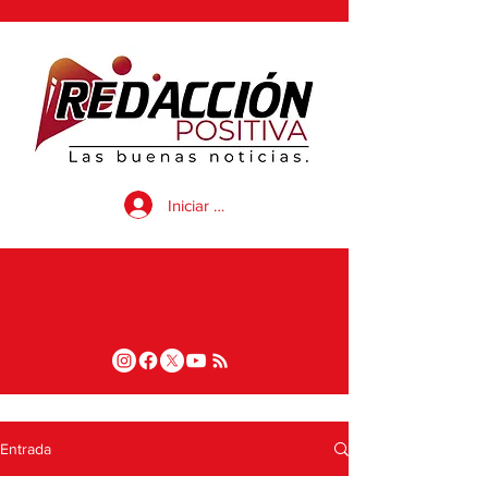
Iniciar sesión
Entrada