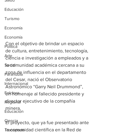
Salud
Educación
Turismo
Economía
Economía
Con el objetivo de brindar un espacio 
Política
de cultura, entretenimiento, tecnología, 
Arte
ciencia e investigación a empleados y a 
Social
la comunidad académica cercana a su 
zona de influencia en el departamento 
Farandula
del Cesar, nació el Observatorio 
Internacional
Astronómico “Garry Neil Drummond”, 
Folclore
en homenaje al fallecido presidente y 
director ejecutivo de la compañía 
Regional
minera.
Educación
Ciencia
El proyecto, que ya fue presentado ante 
la comunidad científica en la Red de 
Transporte