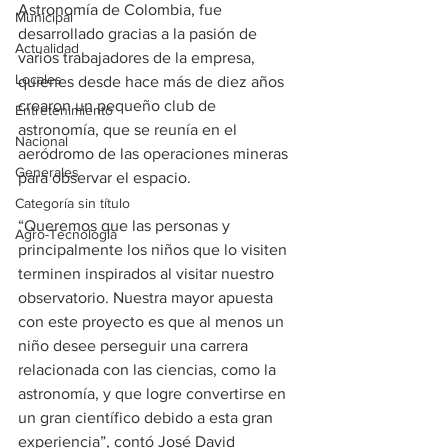
Astronomía de Colombia, fue 
Municipal
desarrollado gracias a la pasión de 
Actualidad
varios trabajadores de la empresa, 
Locales
quienes desde hace más de diez años 
crearon un pequeño club de 
Entretenimiento
astronomía, que se reunía en el 
Nacional
aeródromo de las operaciones mineras 
Generales
para observar el espacio.
Categoría sin título
“Queremos que las personas y 
Agro-Tecnología
principalmente los niños que lo visiten 
terminen inspirados al visitar nuestro 
observatorio. Nuestra mayor apuesta 
con este proyecto es que al menos un 
niño desee perseguir una carrera 
relacionada con las ciencias, como la 
astronomía, y que logre convertirse en 
un gran científico debido a esta gran 
experiencia”, contó José David 