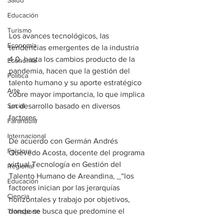
Salud
Educación
Turismo
Los avances tecnológicos, las 
Economía
tendencias emergentes de la industria 
4.0, hasta los cambios producto de la 
Economía
pandemia, hacen que la gestión del 
Política
talento humano y su aporte estratégico 
Arte
cobre mayor importancia, lo que implica 
Social
un desarrollo basado en diversos 
factores.
Farandula
Internacional
De acuerdo con Germán Andrés 
Folclore
Quevedo Acosta, docente del programa 
virtual Tecnología en Gestión del 
Regional
Talento Humano de Areandina, _“los 
Educación
factores inician por las jerarquías 
Ciencia
horizontales y trabajo por objetivos, 
donde se busca que predomine el 
Transporte