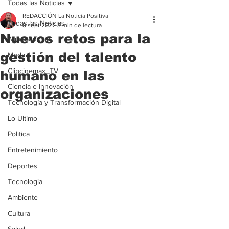
Todas las Noticias
REDACCIÓN La Noticia Positiva
Todas las Noticias
8 sept 2022
3 min de lectura
Nuevos retos para la
Agroindustria
gestión del talento
Moda
Clipcinemax_TV
humano en las
Ciencia e Innovación
organizaciones
Tecnología y Transformación Digital
Lo Ultimo
Politica
Entretenimiento
Deportes
Tecnologia
Ambiente
Cultura