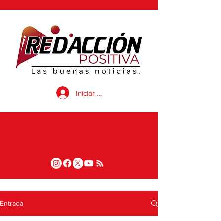
Iniciar sesión
Entrada