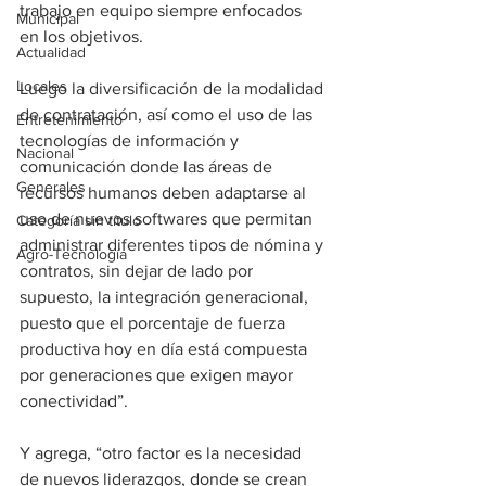
trabajo en equipo siempre enfocados 
Municipal
en los objetivos. 
Actualidad
Locales
Luego la diversificación de la modalidad 
de contratación, así como el uso de las 
Entretenimiento
tecnologías de información y 
Nacional
comunicación donde las áreas de 
Generales
recursos humanos deben adaptarse al 
uso de nuevos softwares que permitan 
Categoría sin título
administrar diferentes tipos de nómina y 
Agro-Tecnología
contratos, sin dejar de lado por 
supuesto, la integración generacional, 
puesto que el porcentaje de fuerza 
productiva hoy en día está compuesta 
por generaciones que exigen mayor 
conectividad”.
Y agrega, “otro factor es la necesidad 
de nuevos liderazgos, donde se crean 