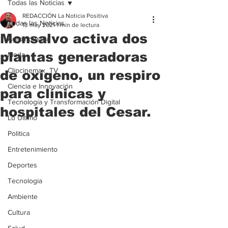
Todas las Noticias
REDACCIÓN La Noticia Positiva
Todas las Noticias
13 may 2021
1 min de lectura
Monsalvo activa dos
Agroindustria
plantas generadoras
Moda
Clipcinemax_TV
de oxígeno, un respiro
Ciencia e Innovación
para clínicas y
Tecnología y Transformación Digital
hospitales del Cesar.
Lo Ultimo
Politica
Entretenimiento
Deportes
Tecnologia
Ambiente
Cultura