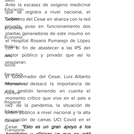
Salud
Ante la escasez de oxígeno medicinal 
Educación
que se registra a nivel nacional, el 
Turismo
Gobierno del Cesar en alianza con la red 
privada, puso en funcionamiento dos 
Economía
plantas generadoras de este insumo en 
Economía
el Hospital Rosario Pumarejo de López 
Política
con el fin de abastecer a las IPS del 
sector público y privado que así lo 
Arte
requieran.
Social
Farandula
El Gobernador del Cesar, Luis Alberto 
Internacional
Monsalvo, destacó la importancia de 
esta gestión teniendo en cuenta el 
Folclore
momento crítico que vive en el país a 
Regional
raíz de la pandemia, la situación de 
Educación
orden público a nivel nacional y la alta 
ocupación de camas UCI Covid en el 
Ciencia
Cesar. 
“Esto es un gran apoyo a los 
Transporte
hospitales y clínicas ya que se está 