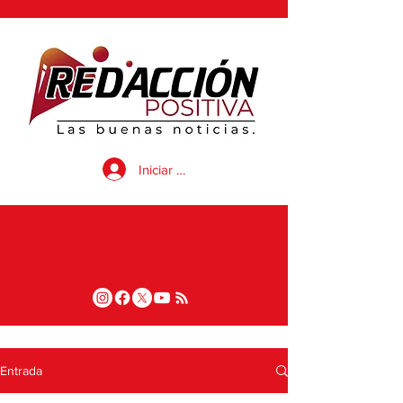
Iniciar sesión
Entrada