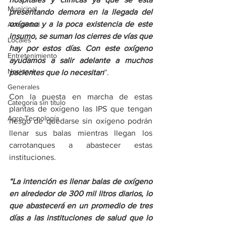
Municipal
presentando demora en la llegada del 
oxígeno y a la poca existencia de este 
Actualidad
insumo, se suman los cierres de vías que 
Locales
hay por estos días. Con este oxígeno 
Entretenimiento
ayudamos a salir adelante a muchos 
Nacional
pacientes que lo necesitan
”. 
Generales
Con la puesta en marcha de estas 
Categoría sin título
plantas de oxígeno las IPS que tengan 
Agro-Tecnología
riesgo de quedarse sin oxígeno podrán 
llenar sus balas mientras llegan los 
carrotanques a abastecer estas 
instituciones.  
“La intención es llenar balas de oxígeno 
en alrededor de 300 mil litros diarios, lo 
que abastecerá en un promedio de tres 
días a las instituciones de salud que lo 