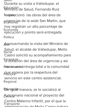
Salud
Durante su visita a Valledupar, el 
Educación
Ministro de Salud, Fernando Ruíz 
Turismo
inspeccionó  las obras del área de 
urgencias de la sede San Martín, que 
Economía
hoy registran un alto porcentaje de 
Economía
ejecución y pronto será entregada.
Política
Aprovechando la visita del Ministro de 
Arte
Salud, el alcalde de Valledupar, Mello 
Social
Castro solicitó su acompañamiento para 
Farandula
la dotación del área de urgencias y así 
hacer una entrega total a la comunidad 
Internacional
que espera por la reapertura del 
Folclore
servicio en este centro asistencial.
Regional
Educación
De igual manera, se le socializó al 
funcionario nacional el proyecto del 
Ciencia
Centro Materno Infantil, por el que la 
Transporte
administración de Mello Castro trabaja 