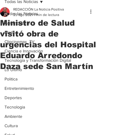
Todas las Noticias
REDACCIÓN La Noticia Positiva
Todas las Noticias
23 ago 2021
1 min de lectura
Ministro de Salud
Agroindustria
visitó obra de
Moda
Clipcinemax_TV
urgencias del Hospital
Ciencia e Innovación
Eduardo Arredondo
Tecnología y Transformación Digital
Daza sede San Martín
Lo Ultimo
Politica
Entretenimiento
Deportes
Tecnologia
Ambiente
Cultura