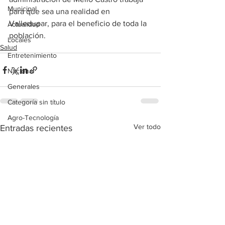
Municipal
para que sea una realidad en 
Valledupar, para el beneficio de toda la 
Actualidad
población.
Locales
Salud
Entretenimiento
Nacional
Generales
Categoría sin título
Agro-Tecnología
Ver todo
Entradas recientes