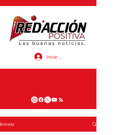
Iniciar sesión
Entrada