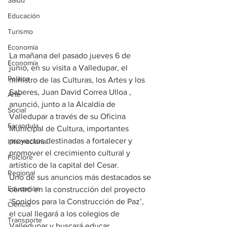
Salud
Educación
Turismo
Economía
La mañana del pasado jueves 6 de 
Economía
junio, en su visita a Valledupar, el 
Política
ministro de las Culturas, los Artes y los 
Saberes, Juan David Correa Ulloa , 
Arte
anunció, junto a la Alcaldía de 
Social
Valledupar a través de su Oficina 
Farandula
Municipal de Cultura, importantes 
proyectos destinadas a fortalecer y 
Internacional
promover el crecimiento cultural y 
Folclore
artístico de la capital del Cesar. 
Regional
Uno de sus anuncios más destacados se 
Educación
centró en la construcción del proyecto 
‘Sonidos para la Construcción de Paz’, 
Ciencia
el cual llegará a los colegios de 
Transporte
Valledupar y buscará educar 