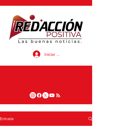
Iniciar sesión
Entrada