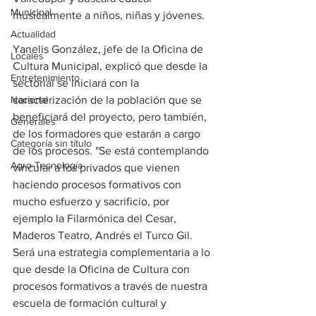
Municipal
musicalmente a niños, niñas y jóvenes.  
Actualidad
Yanelis González, jefe de la Oficina de 
Locales
Cultura Municipal, explicó que desde la 
Entretenimiento
sectorial se iniciará con la 
Nacional
caracterización de la población que se 
beneficiará del proyecto, pero también, 
Generales
de los formadores que estarán a cargo 
Categoría sin título
de los procesos. "Se está contemplando 
Agro-Tecnología
vincular a los privados que vienen 
haciendo procesos formativos con 
mucho esfuerzo y sacrificio, por 
ejemplo la Filarmónica del Cesar,  
Maderos Teatro, Andrés el Turco Gil. 
Será una estrategia complementaria a lo 
que desde la Oficina de Cultura con 
procesos formativos a través de nuestra 
escuela de formación cultural y 