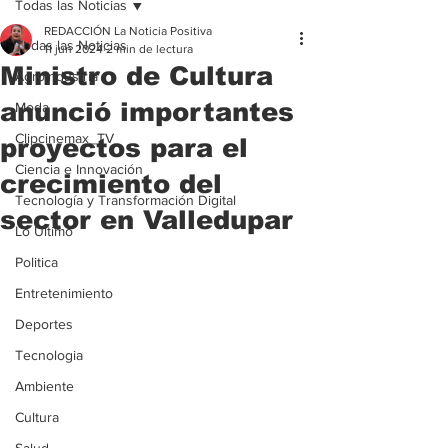
Todas las Noticias
REDACCIÓN La Noticia Positiva
Todas las Noticias
11 jun 2024
2 min de lectura
Ministro de Cultura
Agroindustria
anunció importantes
Moda
Clipcinemax_TV
proyectos para el
Ciencia e Innovación
crecimiento del
Tecnología y Transformación Digital
sector en Valledupar
Lo Ultimo
Politica
Entretenimiento
Deportes
Tecnologia
Ambiente
Cultura