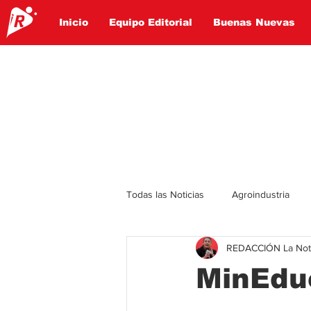
Inicio
Equipo Editorial
Buenas Nuevas
Todas las Noticias
Agroindustria
REDACCIÓN La Notic
Lo Ultimo
Politica
Entret
MinEdu
Educación
Turismo
Econ