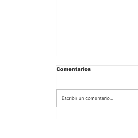
Comentarios
Escribir un comentario...
Potencia tu estudio con
las técnicas de
concentración
japonesas más