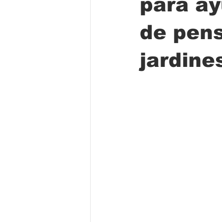
para ay
de pens
Folclore
Regional
Educa
jardine