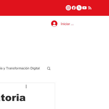
Iniciar sesión
a y Transformación Digital
Salud
toria
a
Internacional