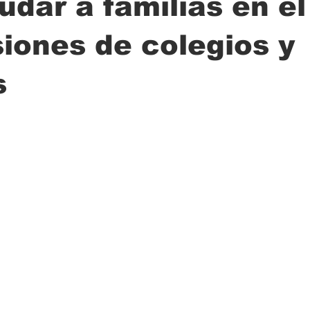
udar a familias en e
iones de colegios y
ción
Ciencia
Transporte
Municipal
Actualidad
s