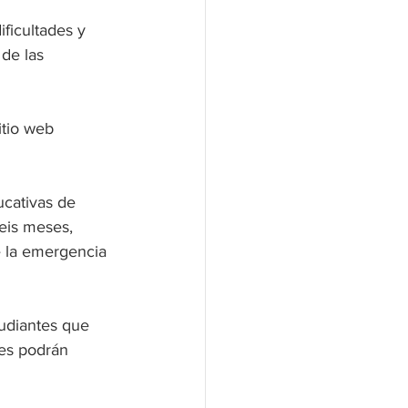
ficultades y 
de las 
itio web 
ucativas de 
eis meses, 
e la emergencia 
tudiantes que 
nes podrán 