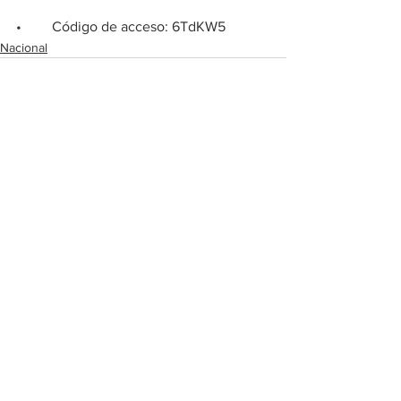
•	Código de acceso: 6TdKW5
Nacional
Ver todo
Entradas recientes