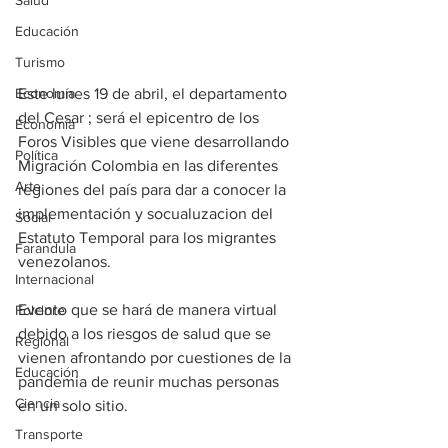
Salud
Educación
Turismo
Este lunes 19 de abril, el departamento 
Economía
del Cesar ; será el epicentro de los 
Economía
Foros Visibles que viene desarrollando 
Política
Migración Colombia en las diferentes 
Arte
regiones del país para dar a conocer la 
implementación y socualuzacion del 
Social
Estatuto Temporal para los migrantes 
Farandula
venezolanos. 
Internacional
Evento que se hará de manera virtual 
Folclore
debido a los riesgos de salud que se 
Regional
vienen afrontando por cuestiones de la 
Educación
pandemia de reunir muchas personas 
Ciencia
en un solo sitio.
Transporte