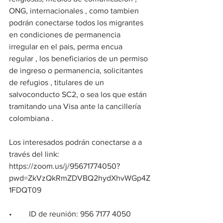
ONG, internacionales , como tambien 
podrán conectarse todos los migrantes 
en condiciones de permanencia 
irregular en el pais, perma encua 
regular , los beneficiarios de un permiso 
de ingreso o permanencia, solicitantes 
de refugios , titulares de un 
salvoconducto SC2, o sea los que están 
tramitando una Visa ante la cancillería 
colombiana .
Los interesados podrán conectarse a a 
través del link:  
https://zoom.us/j/95671774050?
pwd=ZkVzQkRmZDVBQ2hydXhvWGp4Z
1FDQT09 
•	ID de reunión: 956 7177 4050