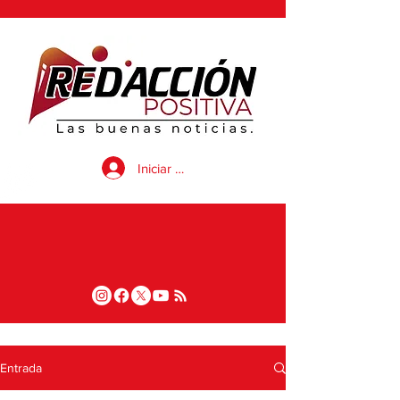
Iniciar sesión
Entrada