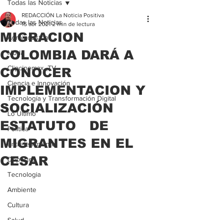
Todas las Noticias
REDACCIÓN La Noticia Positiva
Todas las Noticias
15 abr 2021
2 min de lectura
MIGRACION
Agroindustria
COLOMBIA DARÁ A
Moda
Clipcinemax_TV
CONOCER
Ciencia e Innovación
IMPLEMENTACION Y
Tecnología y Transformación Digital
SOCIALIZACIÓN
Lo Ultimo
ESTATUTO DE
Politica
MIGRANTES EN EL
Entretenimiento
CESAR
Deportes
Tecnologia
Ambiente
Cultura