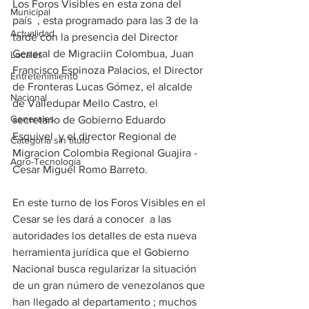
Los Foros Visibles en esta zona del 
Municipal
país  , esta programado para las 3 de la 
Actualidad
tarde con la presencia del Director 
General de Migraciin Colombua, Juan 
Locales
Francisco Espinoza Palacios, el Director 
Entretenimiento
de Fronteras Lucas Gómez, el alcalde 
Nacional
de Valledupar Mello Castro, el 
Generales
secretario de Gobierno Eduardo  
Esquivel  y el director Regional de 
Categoría sin título
Migracion Colombia Regional Guajira -
Agro-Tecnología
Cesar Miguel Romo Barreto.
En este turno de los Foros Visibles en el 
Cesar se les dará a conocer  a las  
autoridades los detalles de esta nueva 
herramienta jurídica que el Gobierno 
Nacional busca regularizar la situación 
de un gran número de venezolanos que 
han llegado al departamento ; muchos 