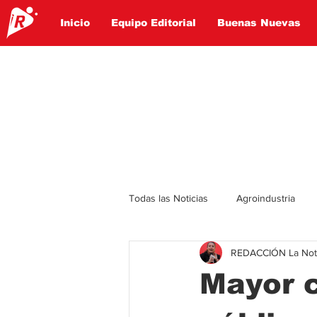
Inicio
Equipo Editorial
Buenas Nuevas
Todas las Noticias
Agroindustria
REDACCIÓN La Notic
Lo Ultimo
Politica
Entret
Mayor c
Educación
Turismo
Econ