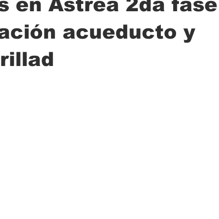
s en Astrea 2da fase
ación acueducto y
ción
Ciencia
Transporte
Municipal
Actualidad
rillad