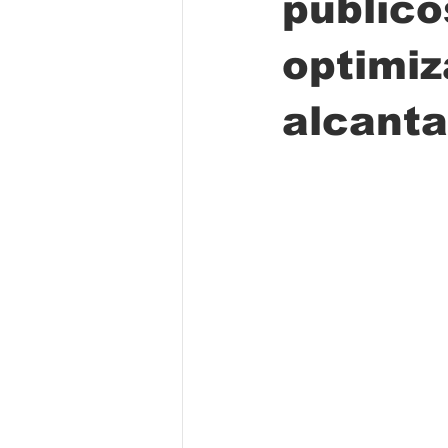
público
optimiz
Folclore
Regional
Educa
alcanta