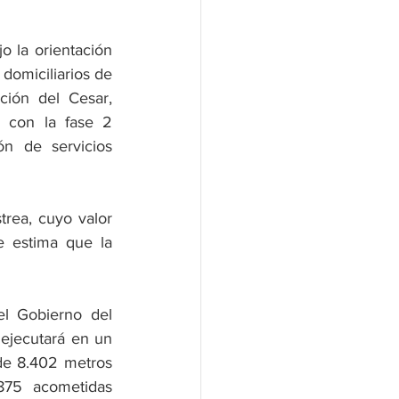
 la orientación 
omiciliarios de 
ión del Cesar, 
 con la fase 2 
n de servicios 
rea, cuyo valor 
 estima que la 
l Gobierno del 
jecutará en un 
de 8.402 metros 
75 acometidas 