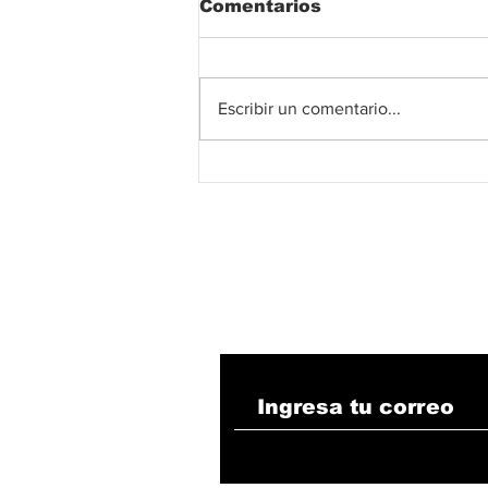
Comentarios
Escribir un comentario...
Gobierno del Cesar
fortalece la capacidad
de respuesta de 17
cuerpos de bomberos,
con robusta dotación de
equipos
Suscribete!