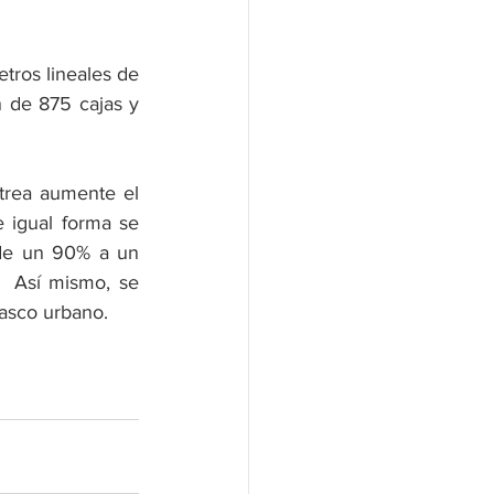
tros lineales de 
 de 875 cajas y 
rea aumente el 
 igual forma se 
de un 90% a un 
  Así mismo, se 
casco urbano.