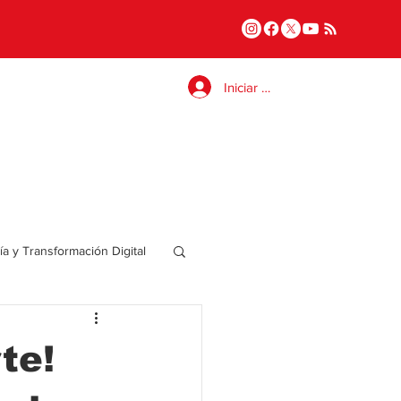
Iniciar sesión
a y Transformación Digital
Salud
te!
a
Internacional