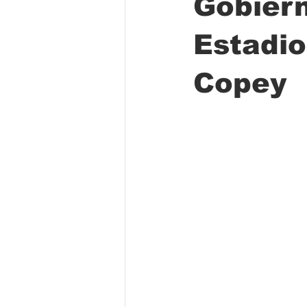
Gobiern
Estadio
Folclore
Regional
Educa
Copey