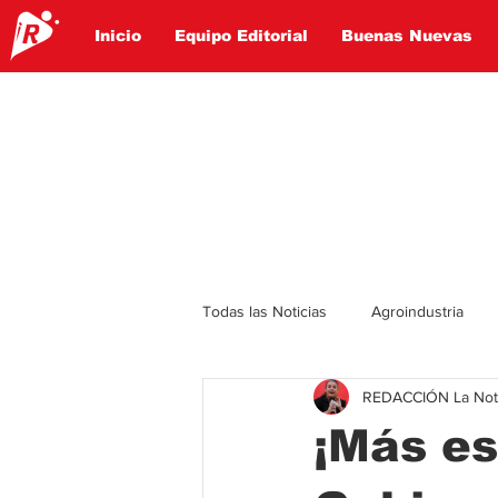
Inicio
Equipo Editorial
Buenas Nuevas
Todas las Noticias
Agroindustria
REDACCIÓN La Notic
Lo Ultimo
Politica
Entret
¡Más es
Educación
Turismo
Econ