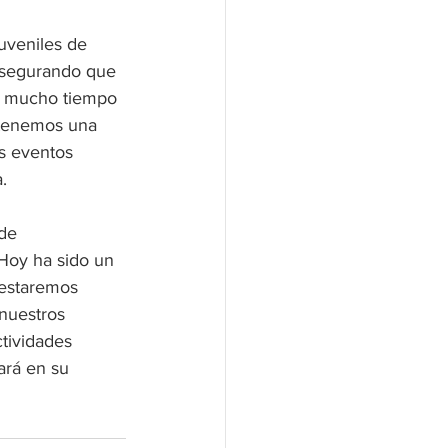
uveniles de 
asegurando que 
os mucho tiempo 
 tenemos una 
s eventos 
.
de 
“Hoy ha sido un 
 estaremos 
nuestros 
tividades 
ará en su 