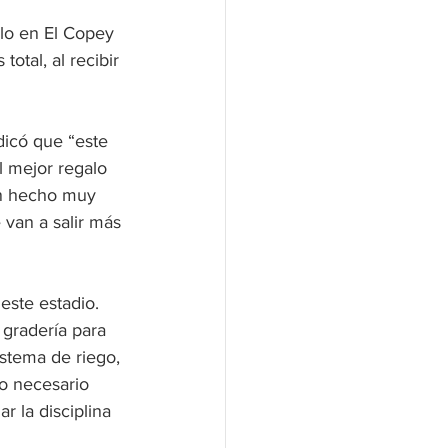
llo en El Copey 
otal, al recibir 
dicó que “este 
l mejor regalo 
an hecho muy 
van a salir más 
este estadio. 
gradería para 
stema de riego, 
o necesario 
r la disciplina 