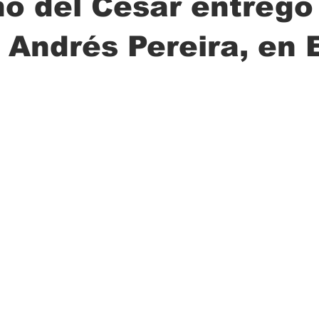
o del Cesar entregó 
 Andrés Pereira, en 
ción
Ciencia
Transporte
Municipal
Actualidad