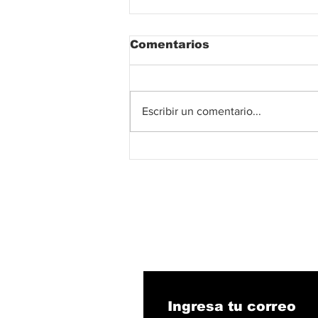
Comentarios
Escribir un comentario...
El fútbol colombiano
abre el debate sobre un
modelo económico que
busca fortalecer su
competitividad
internacional desde
2027
Suscribete!