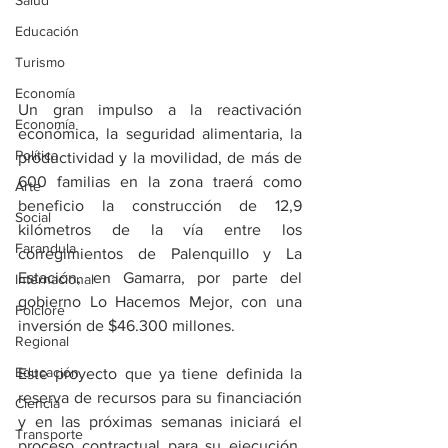
Salud
Educación
Turismo
Economía
Un gran impulso a la reactivación 
Economía
económica, la seguridad alimentaria, la 
Política
productividad y la movilidad, de más de 
600 familias en la zona traerá como 
Arte
beneficio la construcción de 12,9 
Social
kilómetros de la vía entre los 
Farandula
corregimientos de Palenquillo y La 
Estación, en Gamarra, por parte del 
Internacional
gobierno Lo Hacemos Mejor, con una 
Folclore
inversión de $46.300 millones.
Regional
Educación
Este proyecto que ya tiene definida la 
reserva de recursos para su financiación 
Ciencia
y en las próximas semanas iniciará el 
Transporte
proceso contractual para su ejecución, 