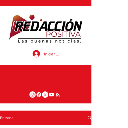
Iniciar sesión
Entrada