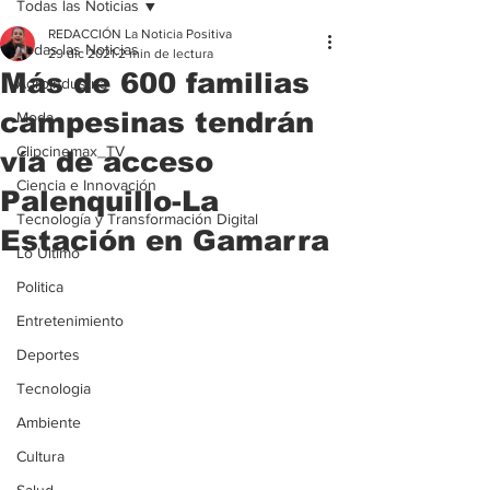
Todas las Noticias
REDACCIÓN La Noticia Positiva
Todas las Noticias
29 dic 2021
2 min de lectura
Más de 600 familias
Agroindustria
campesinas tendrán
Moda
Clipcinemax_TV
vía de acceso
Ciencia e Innovación
Palenquillo-La
Tecnología y Transformación Digital
Estación en Gamarra
Lo Ultimo
Politica
Entretenimiento
Deportes
Tecnologia
Ambiente
Cultura