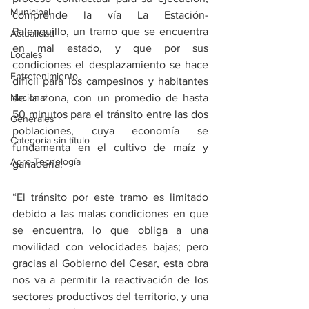
Municipal
comprende la vía La Estación-
Palenquillo, un tramo que se encuentra 
Actualidad
en mal estado, y que por sus 
Locales
condiciones el desplazamiento se hace 
Entretenimiento
difícil para los campesinos y habitantes 
Nacional
de la zona, con un promedio de hasta 
50 minutos para el tránsito entre las dos 
Generales
poblaciones, cuya economía se 
Categoría sin título
fundamenta en el cultivo de maíz y 
Agro-Tecnología
ganadería.
“El tránsito por este tramo es limitado 
debido a las malas condiciones en que 
se encuentra, lo que obliga a una 
movilidad con velocidades bajas; pero 
gracias al Gobierno del Cesar, esta obra 
nos va a permitir la reactivación de los 
sectores productivos del territorio, y una 