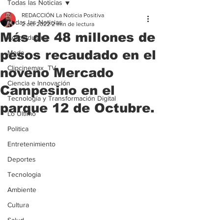
Todas las Noticias
REDACCIÓN La Noticia Positiva
Todas las Noticias
2 oct 2022
2 min de lectura
Más de 48 millones de
Agroindustria
pesos recaudado en el
Moda
Clipcinemax_TV
noveno Mercado
Ciencia e Innovación
Campesino en el
Tecnología y Transformación Digital
parque 12 de Octubre.
Lo Ultimo
Politica
Entretenimiento
Deportes
Tecnologia
Ambiente
Cultura