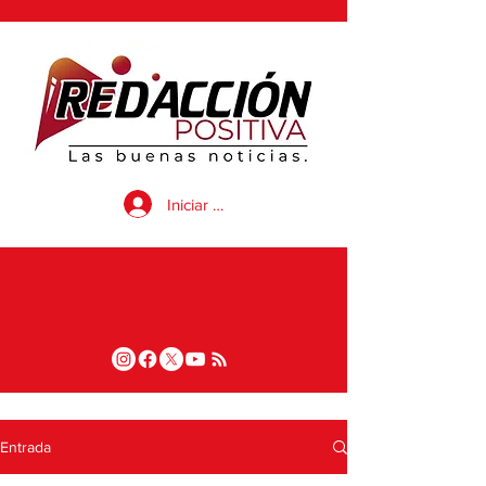
Iniciar sesión
Entrada