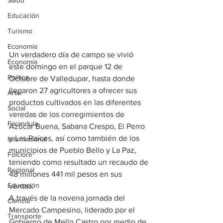
Salud
Educación
Turismo
Economía
Un verdadero día de campo se vivió 
Economía
este domingo en el parque 12 de 
Política
Octubre de Valledupar, hasta donde 
llegaron 27 agricultores a ofrecer sus 
Arte
productos cultivados en las diferentes 
Social
veredas de los corregimientos de 
Farandula
Azúcar Buena, Sabana Crespo, El Perro 
y Las Raíces, así como también de los 
Internacional
municipios de Pueblo Bello y La Paz, 
Folclore
teniendo como resultado un recaudo de 
Regional
48 millones 441 mil pesos en sus 
Educación
ventas. 
A través de la novena jornada del 
Ciencia
Mercado Campesino, liderado por el 
Transporte
Gobierno de Mello Castro por medio de 