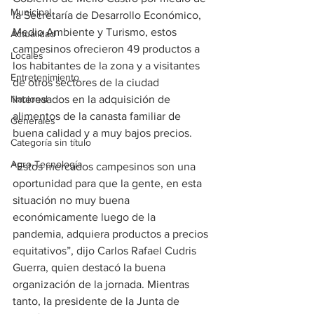
Municipal
la Secretaría de Desarrollo Económico, 
Medio Ambiente y Turismo, estos 
Actualidad
campesinos ofrecieron 49 productos a 
Locales
los habitantes de la zona y a visitantes 
Entretenimiento
de otros sectores de la ciudad 
Nacional
interesados en la adquisición de 
alimentos de la canasta familiar de 
Generales
buena calidad y a muy bajos precios. 
Categoría sin título
Agro-Tecnología
“Estos mercados campesinos son una 
oportunidad para que la gente, en esta 
situación no muy buena 
económicamente luego de la 
pandemia, adquiera productos a precios 
equitativos”, dijo Carlos Rafael Cudris 
Guerra, quien destacó la buena 
organización de la jornada. Mientras 
tanto, la presidente de la Junta de 