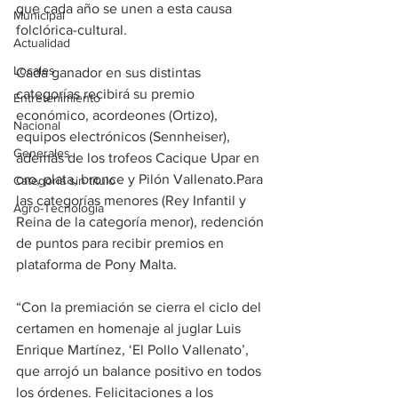
que cada año se unen a esta causa 
Municipal
folclórica-cultural.
Actualidad
Locales
Cada ganador en sus distintas 
categorías recibirá su premio 
Entretenimiento
económico, acordeones (Ortizo), 
Nacional
equipos electrónicos (Sennheiser), 
Generales
además de los trofeos Cacique Upar en 
oro, plata, bronce y Pilón Vallenato.Para 
Categoría sin título
las categorías menores (Rey Infantil y 
Agro-Tecnología
Reina de la categoría menor), redención 
de puntos para recibir premios en 
plataforma de Pony Malta.
“Con la premiación se cierra el ciclo del 
certamen en homenaje al juglar Luis 
Enrique Martínez, ‘El Pollo Vallenato’, 
que arrojó un balance positivo en todos 
los órdenes. Felicitaciones a los 