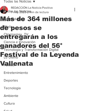
Todas las Noticias
REDACCIÓN La Noticia Positiva
Todas las Noticias
7 may 2023
2 min de lectura
Más de 364 millones
Agroindustria
de pesos se
Moda
Clipcinemax_TV
entregarán a los
Ciencia e Innovación
ganadores del 56°
Tecnología y Transformación Digital
Festival de la Leyenda
Lo Ultimo
Vallenata
Politica
Entretenimiento
Deportes
Tecnologia
Ambiente
Cultura