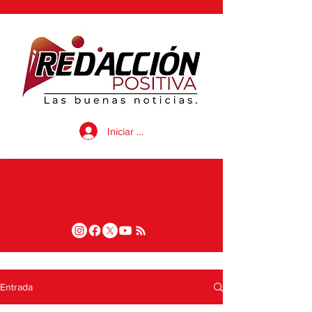
Iniciar sesión
Entrada