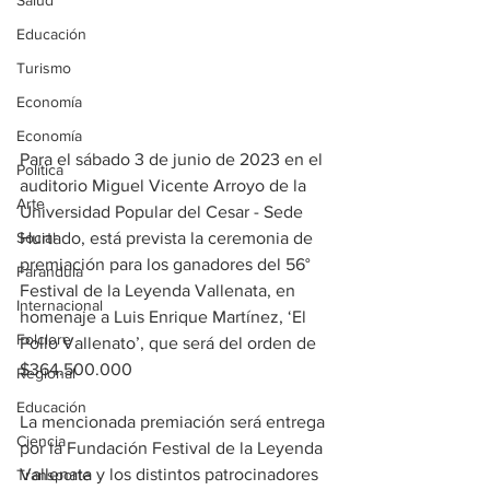
Salud
Educación
Turismo
Economía
Economía
Para el sábado 3 de junio de 2023 en el 
Política
auditorio Miguel Vicente Arroyo de la 
Arte
Universidad Popular del Cesar - Sede 
Social
Hurtado, está prevista la ceremonia de 
premiación para los ganadores del 56° 
Farandula
Festival de la Leyenda Vallenata, en 
Internacional
homenaje a Luis Enrique Martínez, ‘El 
Folclore
Pollo Vallenato’, que será del orden de 
$364.500.000
Regional
Educación
La mencionada premiación será entrega 
Ciencia
por la Fundación Festival de la Leyenda 
Vallenata y los distintos patrocinadores 
Transporte