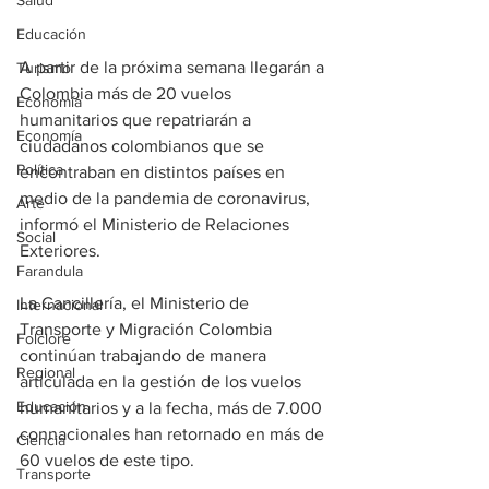
Salud
Educación
A partir de la próxima semana llegarán a 
Turismo
Colombia más de 20 vuelos 
Economía
humanitarios que repatriarán a 
Economía
ciudadanos colombianos que se 
Política
encontraban en distintos países en 
medio de la pandemia de coronavirus, 
Arte
informó el Ministerio de Relaciones 
Social
Exteriores.
Farandula
La Cancillería, el Ministerio de 
Internacional
Transporte y Migración Colombia 
Folclore
continúan trabajando de manera 
Regional
articulada en la gestión de los vuelos  
Educación
humanitarios y a la fecha, más de 7.000 
connacionales han retornado en más de 
Ciencia
60 vuelos de este tipo.
Transporte