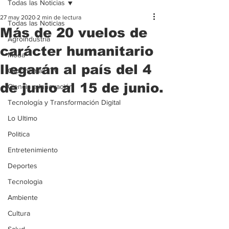
Todas las Noticias
27 may 2020
2 min de lectura
Todas las Noticias
Más de 20 vuelos de
Agroindustria
carácter humanitario
Moda
llegarán al país del 4
Clipcinemax_TV
de junio al 15 de junio.
Ciencia e Innovación
Tecnología y Transformación Digital
Lo Ultimo
Politica
Entretenimiento
Deportes
Tecnologia
Ambiente
Cultura