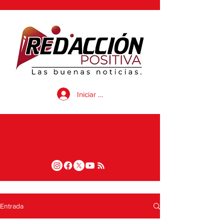
Iniciar sesión
Entrada