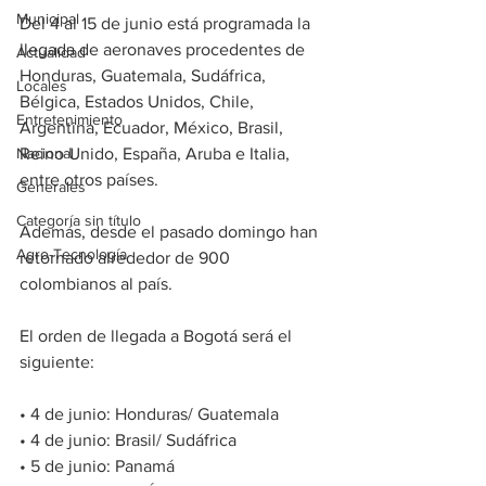
Municipal
Del 4 al 15 de junio está programada la 
llegada de aeronaves procedentes de 
Actualidad
Honduras, Guatemala, Sudáfrica, 
Locales
Bélgica, Estados Unidos, Chile, 
Entretenimiento
Argentina, Ecuador, México, Brasil, 
Nacional
Reino Unido, España, Aruba e Italia, 
entre otros países.
Generales
Categoría sin título
Además, desde el pasado domingo han 
Agro-Tecnología
retornado alrededor de 900 
colombianos al país.
El orden de llegada a Bogotá será el 
siguiente:
• 4 de junio: Honduras/ Guatemala
• 4 de junio: Brasil/ Sudáfrica
• 5 de junio: Panamá