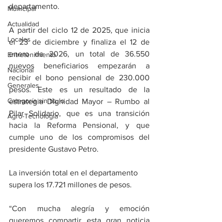
departamento.
Municipal
Actualidad
A partir del ciclo 12 de 2025, que inicia 
Locales
el 23 de diciembre y finaliza el 12 de 
enero de 2026, un total de 36.550 
Entretenimiento
nuevos beneficiarios empezarán a 
Nacional
recibir el bono pensional de 230.000 
Generales
pesos. Este es un resultado de la 
Categoría sin título
estrategia Dignidad Mayor – Rumbo al 
Pilar Solidario, que es una transición 
Agro-Tecnología
hacia la Reforma Pensional, y que 
cumple uno de los compromisos del 
presidente Gustavo Petro.
La inversión total en el departamento 
supera los 17.721 millones de pesos.
“Con mucha alegría y emoción 
queremos compartir esta gran noticia 