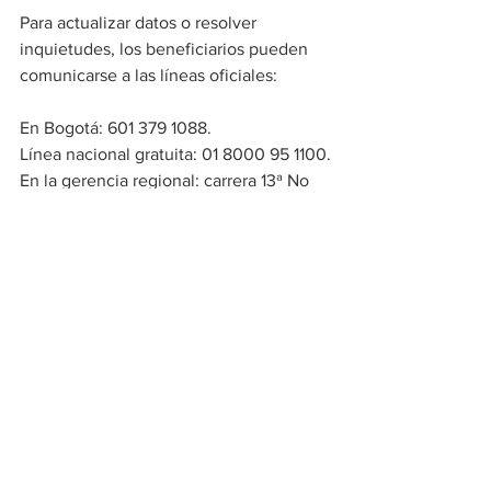
Para actualizar datos o resolver 
inquietudes, los beneficiarios pueden 
comunicarse a las líneas oficiales:
En Bogotá: 601 379 1088.
Línea nacional gratuita: 01 8000 95 1100.
En la gerencia regional: carrera 13ª No 
13C-30, segundo piso – Valledupar. 
Teléfono: (605)7279817.
También pueden acercarse a los 
enlaces municipales del programa en 
las oficinas regionales de Prosperidad 
Social o en las alcaldías locales.
Social