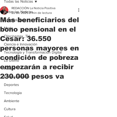
Todas las Noticias
REDACCIÓN La Noticia Positiva
Todas las Noticias
22 dic 2025
2 min de lectura
Más beneficiarios del
Agroindustria
bono pensional en el
Moda
Clipcinemax_TV
Cesar: 36.550
Ciencia e Innovación
personas mayores en
Tecnología y Transformación Digital
condición de pobreza
Lo Ultimo
empezarán a recibir
Politica
230.000 pesos va
Entretenimiento
Deportes
Tecnologia
Ambiente
Cultura