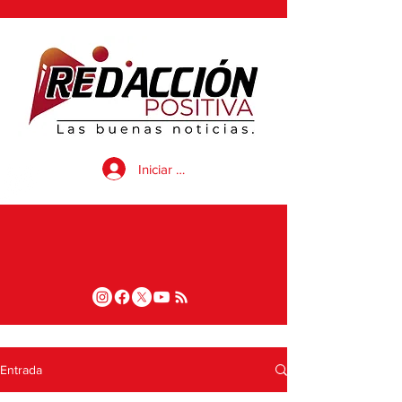
Iniciar sesión
Entrada