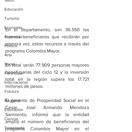
Salud
Educación
Turismo
Economía
En el departamento, son 36.550 los 
Economía
nuevos beneficiarios que recibirán por 
primera vez estos recursos a través del 
Política
programa Colombia Mayor.
Arte
Social
En total serán 77.909 personas mayores 
beneficiarias del ciclo 12 y la inversión 
Farandula
total en la región supera los 17.721 
Internacional
millones de pesos.
Folclore
El gerente de Prosperidad Social en el 
Regional
Cesar, José Armando Mendoza 
Educación
Sarmiento, informó que la entidad 
Ciencia
amplió el número de beneficiarios del 
Transporte
programa Colombia Mayor en el 