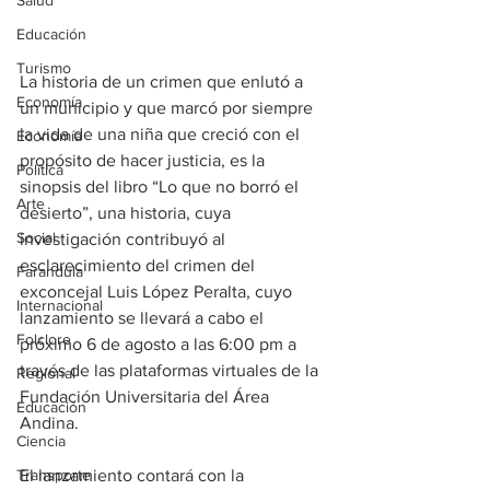
Salud
Educación
Turismo
La historia de un crimen que enlutó a 
Economía
un municipio y que marcó por siempre 
la vida de una niña que creció con el 
Economía
propósito de hacer justicia, es la 
Política
sinopsis del libro “Lo que no borró el 
Arte
desierto”, una historia, cuya 
Social
investigación contribuyó al 
esclarecimiento del crimen del 
Farandula
exconcejal Luis López Peralta, cuyo 
Internacional
lanzamiento se llevará a cabo el 
Folclore
próximo 6 de agosto a las 6:00 pm a 
través de las plataformas virtuales de la 
Regional
Fundación Universitaria del Área 
Educación
Andina.
Ciencia
Transporte
El lanzamiento contará con la 