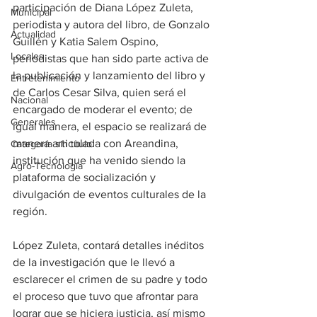
participación de Diana López Zuleta, 
Municipal
periodista y autora del libro, de Gonzalo 
Actualidad
Guillén y Katia Salem Ospino, 
Locales
periodistas que han sido parte activa de 
la publicación y lanzamiento del libro y 
Entretenimiento
de Carlos Cesar Silva, quien será el 
Nacional
encargado de moderar el evento; de 
Generales
igual manera, el espacio se realizará de 
manera articulada con Areandina, 
Categoría sin título
institución que ha venido siendo la 
Agro-Tecnología
plataforma de socialización y 
divulgación de eventos culturales de la 
región.
López Zuleta, contará detalles inéditos 
de la investigación que le llevó a 
esclarecer el crimen de su padre y todo 
el proceso que tuvo que afrontar para 
lograr que se hiciera justicia, así mismo 