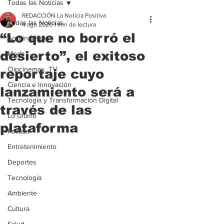
Todas las Noticias
REDACCIÓN La Noticia Positiva
Todas las Noticias
4 ago 2020
1 min de lectura
“Lo que no borró el
Agroindustria
desierto”, el exitoso
Moda
Clipcinemax_TV
reportaje cuyo
Ciencia e Innovación
lanzamiento será a
Tecnología y Transformación Digital
través de las
Lo Ultimo
plataforma
Politica
Entretenimiento
Deportes
Tecnologia
Ambiente
Cultura