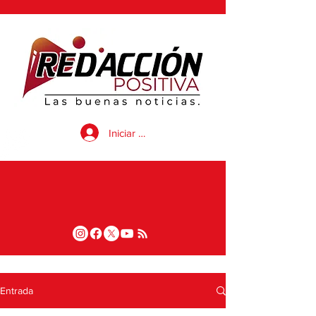
Iniciar sesión
Entrada