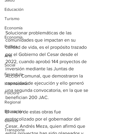
Salud
Educación
Turismo
Economía
Solucionar problemáticas de las 
Economía
comunidades que impactan en su 
Política
calidad de vida, es el propósito trazado 
por el Gobierno del Cesar desde el 
Arte
2022, cuando aprobó 144 proyectos de 
Social
inversión mediante las Juntas de 
Farandula
Acción Comunal, que demostraron la 
capacidad de ejecución y ello generó 
Internacional
una segunda convocatoria, en la que se 
Folclore
benefician 200 JAC.
Regional
Educación
El inicio de estas obras fue 
protocolizado por el gobernador del 
Ciencia
Cesar, Andrés Meza, quien afirmó que 
Transporte
estos proyectos han sido planeados y 