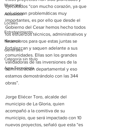
Municipal
ejecutados “con mucho corazón, ya que 
solucionan problemáticas muy 
Actualidad
importantes, es por ello que desde el 
Locales
Gobierno del Cesar hemos hecho todos 
Entretenimiento
los esfuerzos técnicos, administrativos y 
Nacional
financieros para que estas juntas se 
fortalezcan y saquen adelante a sus 
Generales
comunidades. Ellas son los grandes 
Categoría sin título
validadoras de las inversiones de la 
Agro-Tecnología
administración departamental y eso 
estamos demostrándolo con las 344 
obras”.
Jorge Eliécer Toro, alcalde del 
municipio de La Gloria, quien 
acompañó a la comitiva de su 
municipio, que será impactado con 10 
nuevos proyectos, señaló que esta “es 