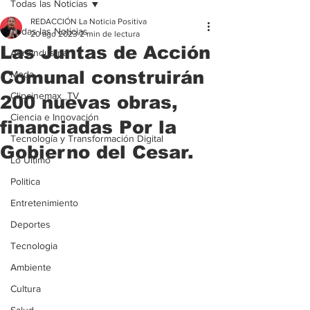
Todas las Noticias
REDACCIÓN La Noticia Positiva
Todas las Noticias
20 ago 2023
2 min de lectura
Las Juntas de Acción
Agroindustria
Comunal construirán
Moda
Clipcinemax_TV
200 nuevas obras,
Ciencia e Innovación
financiadas Por la
Tecnología y Transformación Digital
Gobierno del Cesar.
Lo Ultimo
Politica
Entretenimiento
Deportes
Tecnologia
Ambiente
Cultura