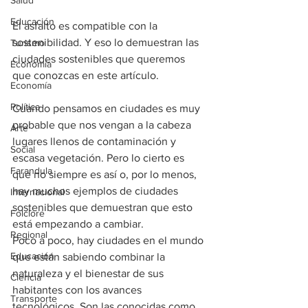
Salud
Educación
El asfalto es compatible con la 
sostenibilidad. Y eso lo demuestran las 
Turismo
ciudades sostenibles que queremos 
Economía
que conozcas en este artículo.
Economía
Política
Cuando pensamos en ciudades es muy 
probable que nos vengan a la cabeza 
Arte
lugares llenos de contaminación y 
Social
escasa vegetación. Pero lo cierto es 
Farandula
que no siempre es así o, por lo menos, 
hay muchos ejemplos de ciudades 
Internacional
sostenibles que demuestran que esto 
Folclore
está empezando a cambiar.
Regional
Poco a poco, hay ciudades en el mundo 
Educación
que están sabiendo combinar la 
naturaleza y el bienestar de sus 
Ciencia
habitantes con los avances 
Transporte
tecnológicos. Son las conocidas como 