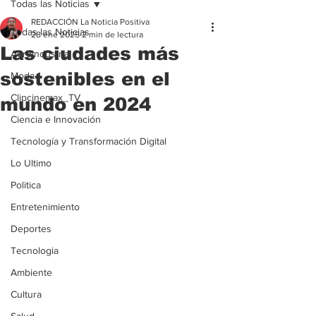
Todas las Noticias
REDACCIÓN La Noticia Positiva
Todas las Noticias
28 ene 2025
2 min de lectura
Las ciudades más
Agroindustria
sostenibles en el
Moda
Clipcinemax_TV
mundo en 2024
Ciencia e Innovación
Tecnología y Transformación Digital
Lo Ultimo
Politica
Entretenimiento
Deportes
Tecnologia
Ambiente
Cultura