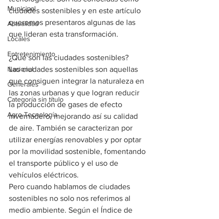
Municipal
ciudades sostenibles y en este artículo 
queremos presentaros algunas de las 
Actualidad
que lideran esta transformación.
Locales
Entretenimiento
¿Qué son las ciudades sostenibles?
Nacional
Las ciudades sostenibles son aquellas 
que consiguen integrar la naturaleza en 
Generales
las zonas urbanas y que logran reducir 
Categoría sin título
la producción de gases de efecto 
Agro-Tecnología
invernadero, mejorando así su calidad 
de aire. También se caracterizan por 
utilizar energías renovables y por optar 
por la movilidad sostenible, fomentando 
el transporte público y el uso de 
vehículos eléctricos.
Pero cuando hablamos de ciudades 
sostenibles no solo nos referimos al 
medio ambiente. Según el Índice de 