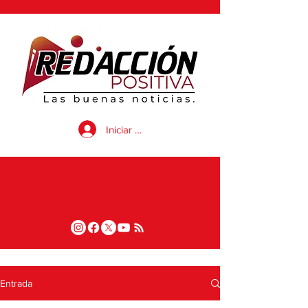
Iniciar sesión
Entrada