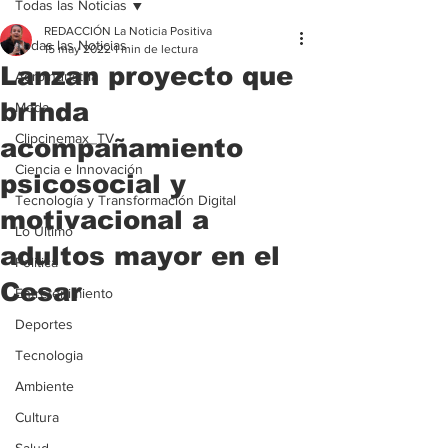
Todas las Noticias
REDACCIÓN La Noticia Positiva
Todas las Noticias
15 may 2022
1 min de lectura
Lanzan proyecto que
Agroindustria
brinda
Moda
Clipcinemax_TV
acompañamiento
Ciencia e Innovación
psicosocial y
Tecnología y Transformación Digital
motivacional a
Lo Ultimo
adultos mayor en el
Politica
Cesar
Entretenimiento
Deportes
Tecnologia
Ambiente
Cultura