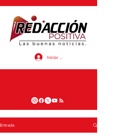
Iniciar sesión
Entrada