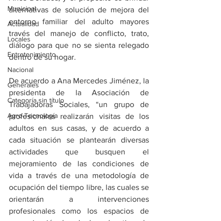
Municipal
alternativas de solución de mejora del 
entorno familiar del adulto mayores 
Actualidad
través del manejo de conflicto, trato, 
Locales
diálogo para que no se sienta relegado 
Entretenimiento
dentro de su hogar. 
Nacional
De acuerdo a Ana Mercedes Jiménez, la 
Generales
presidenta de la Asociación de 
Categoría sin título
Trabajadoras Sociales, “un grupo de 
Agro-Tecnología
profesionales realizarán visitas de los 
adultos en sus casas, y de acuerdo a 
cada situación se plantearán diversas 
actividades que busquen el 
mejoramiento de las condiciones de 
vida a través de una metodología de 
ocupación del tiempo libre, las cuales se 
orientarán a intervenciones 
profesionales como los espacios de 