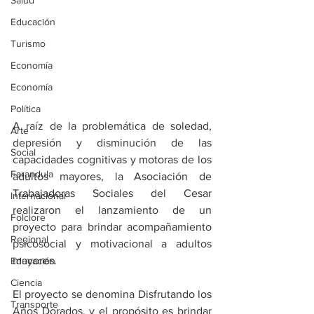
Salud
Educación
Turismo
Economía
Economía
Política
A raíz de la problemática de soledad, 
Arte
depresión y disminución de las 
Social
capacidades cognitivas y motoras de los 
Farandula
adultos mayores, la Asociación de 
Trabajadoras Sociales del Cesar 
Internacional
realizaron el lanzamiento de un 
Folclore
proyecto para brindar acompañamiento 
Regional
psicosocial y motivacional a adultos 
mayores. 
Educación
Ciencia
El proyecto se denomina Disfrutando los 
Transporte
Años Dorados, y el propósito es brindar 