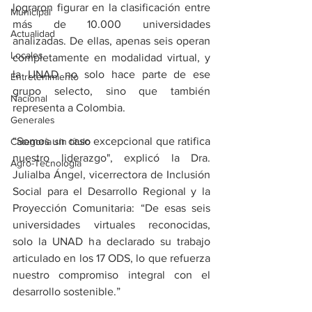
lograron figurar en la clasificación entre 
Municipal
más de 10.000 universidades 
Actualidad
analizadas. De ellas, apenas seis operan 
Locales
completamente en modalidad virtual, y 
la UNAD no solo hace parte de ese 
Entretenimiento
grupo selecto, sino que también 
Nacional
representa a Colombia.
Generales
“Somos un caso excepcional que ratifica 
Categoría sin título
nuestro liderazgo", explicó la Dra. 
Agro-Tecnología
Julialba Ángel, vicerrectora de Inclusión 
Social para el Desarrollo Regional y la 
Proyección Comunitaria: “De esas seis 
universidades virtuales reconocidas, 
solo la UNAD ha declarado su trabajo 
articulado en los 17 ODS, lo que refuerza 
nuestro compromiso integral con el 
desarrollo sostenible.”