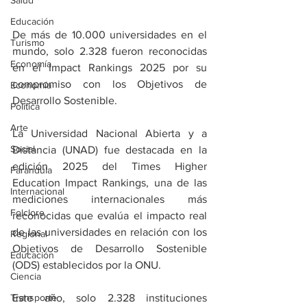
Salud
Educación
De más de 10.000 universidades en el 
Turismo
mundo, solo 2.328 fueron reconocidas 
Economía
en el Impact Rankings 2025 por su 
compromiso con los Objetivos de 
Economía
Desarrollo Sostenible.
Política
Arte
La Universidad Nacional Abierta y a 
Social
Distancia (UNAD) fue destacada en la 
edición 2025 del Times Higher 
Farandula
Education Impact Rankings, una de las 
Internacional
mediciones internacionales más 
Folclore
reconocidas que evalúa el impacto real 
de las universidades en relación con los 
Regional
Objetivos de Desarrollo Sostenible 
Educación
(ODS) establecidos por la ONU.
Ciencia
Transporte
Este año, solo 2.328 instituciones 