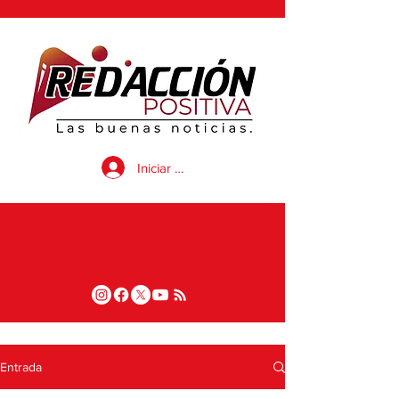
Iniciar sesión
Entrada