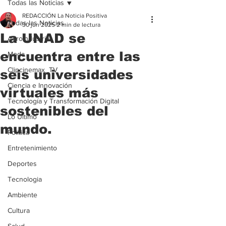
Todas las Noticias
REDACCIÓN La Noticia Positiva
Todas las Noticias
30 jun 2025
2 min de lectura
La UNAD se
Agroindustria
encuentra entre las
Moda
Clipcinemax_TV
seis universidades
Ciencia e Innovación
virtuales más
Tecnología y Transformación Digital
sostenibles del
Lo Ultimo
mundo.
Politica
Entretenimiento
Deportes
Tecnologia
Ambiente
Cultura