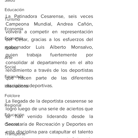
Salud
Educación
La Patinadora Cesarense, seis veces 
Turismo
Campeona Mundial, Andrea Cañón, 
Economía
volverá a competir en representación 
Economía
del Cesar, gracias a los esfuerzos del 
gobernador Luis Alberto Monsalvo, 
Política
quien trabaja fuertemente por 
Arte
consolidar al departamento en el alto 
Social
rendimiento a través de los deportistas 
Farandula
que hacen parte de las diferentes 
disciplinas deportivas. 
Internacional
Folclore
La llegada de la deportista cesarense se 
Regional
logró luego de una serie de aciertos que 
Educación
se han venido liderando desde la 
Secretaría de Recreación y Deportes en 
Ciencia
esta disciplina para catapultar el talento 
Transporte