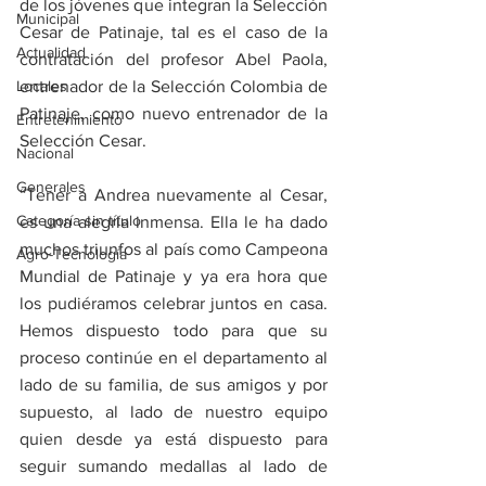
de los jóvenes que integran la Selección 
Municipal
Cesar de Patinaje, tal es el caso de la 
Actualidad
contratación del profesor Abel Paola, 
Locales
entrenador de la Selección Colombia de 
Patinaje, como nuevo entrenador de la 
Entretenimiento
Selección Cesar. 
Nacional
Generales
“Tener a Andrea nuevamente al Cesar, 
Categoría sin título
es una alegría inmensa. Ella le ha dado 
muchos triunfos al país como Campeona 
Agro-Tecnología
Mundial de Patinaje y ya era hora que 
los pudiéramos celebrar juntos en casa. 
Hemos dispuesto todo para que su 
proceso continúe en el departamento al 
lado de su familia, de sus amigos y por 
supuesto, al lado de nuestro equipo 
quien desde ya está dispuesto para 
seguir sumando medallas al lado de 