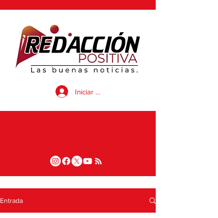
Iniciar sesión
Entrada