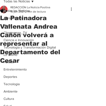
Todas las Noticias
REDACCIÓN La Noticia Positiva
Todas las Noticias
10 jun 2021
2 min de lectura
La Patinadora
Agroindustria
Vallenata Andrea
Moda
Clipcinemax_TV
Cañón volverá a
Ciencia e Innovación
representar al
Tecnología y Transformación Digital
Departamento del
Lo Ultimo
Cesar
Politica
Entretenimiento
Deportes
Tecnologia
Ambiente
Cultura