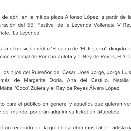
 de abril en la mítica plaza Alfonso López, a partir de l
guración del 55° Festival de la Leyenda Vallenata V Re
ate, ‘La Leyenda’.
rá el musical inédito ‘El canto de 'El Jilguero', dirigido p
ación especial de Poncho Zuleta y el Rey de Reyes, El 'Co
 los hijos del Ruiseñor del Cesar: José Jorge, Jorge Luis
más de Margarita Doria, Ana del Castillo, Natalia 
Matta, 'Coco’ Zuleta y el Rey de Reyes Álvaro López.
ito para el público en general y aquellos que quieran ver
e del mundo, pondrán adquirir su ticket en @tuboleta.
rá un recorrido por la grandiosa obra musical del artista n