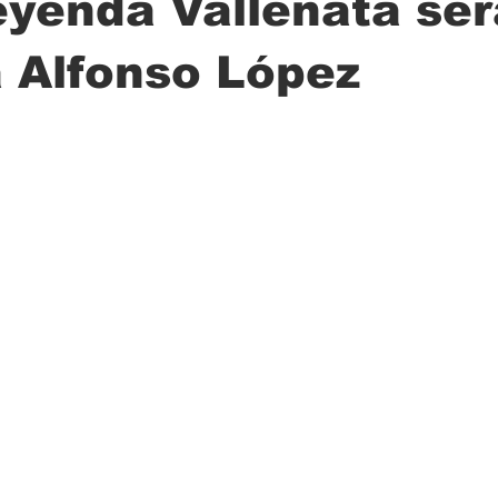
eyenda Vallenata ser
a Alfonso López
ción
Ciencia
Transporte
Municipal
Actualidad