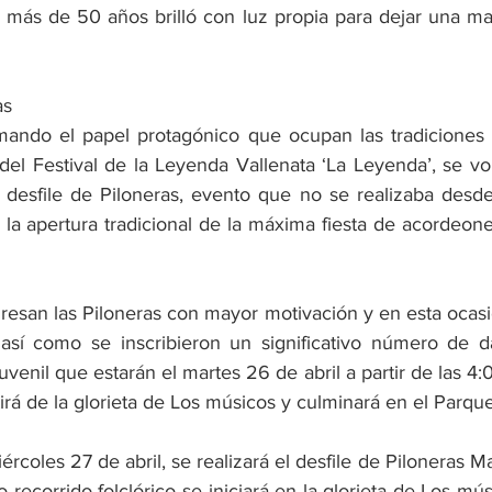
 más de 50 años brilló con luz propia para dejar una marc
as
rmando el papel protagónico que ocupan las tradiciones fo
 del Festival de la Leyenda Vallenata ‘La Leyenda’, se volv
l desfile de Piloneras, evento que no se realizaba desd
la apertura tradicional de la máxima fiesta de acordeone
resan las Piloneras con mayor motivación y en esta ocasi
 así como se inscribieron un significativo número de d
Juvenil que estarán el martes 26 de abril a partir de las 4:
irá de la glorieta de Los músicos y culminará en el Parq
iércoles 27 de abril, se realizará el desfile de Piloneras M
o recorrido folclórico se iniciará en la glorieta de Los mús