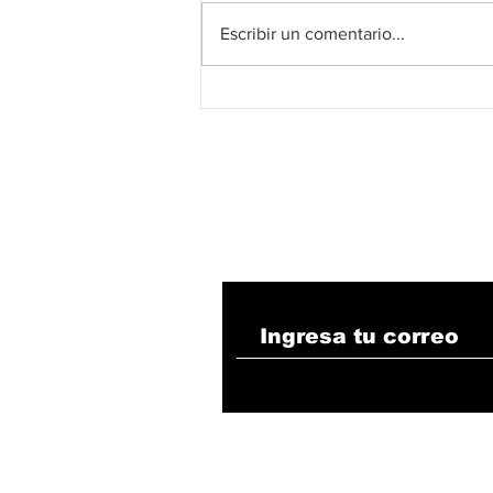
Escribir un comentario...
La Fundación Festival
de la Leyenda Vallenata
entregó más de $600
millones en premios y
ya prepara su histórica
versión 60
Suscribete!