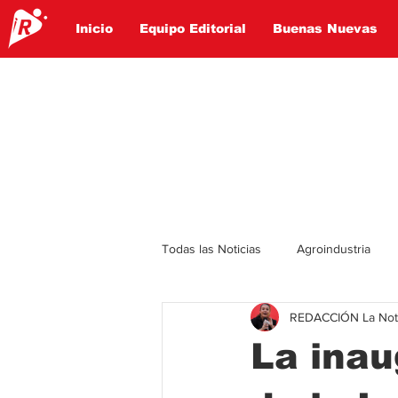
Inicio
Equipo Editorial
Buenas Nuevas
Todas las Noticias
Agroindustria
REDACCIÓN La Notic
Lo Ultimo
Politica
Entret
La inau
Educación
Turismo
Econ