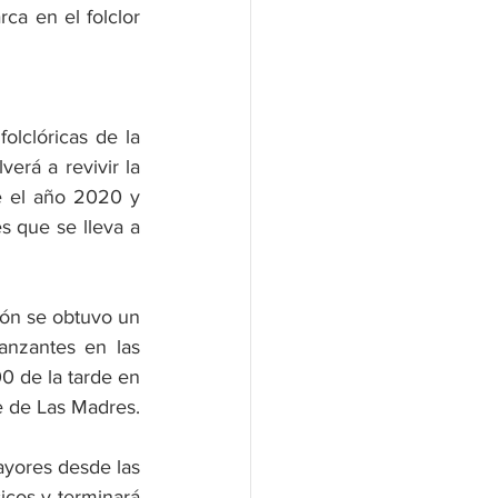
a en el folclor 
lclóricas de la 
erá a revivir la 
e el año 2020 y 
s que se lleva a 
ón se obtuvo un 
anzantes en las 
00 de la tarde en 
ue de Las Madres.
ayores desde las 
icos y terminará 