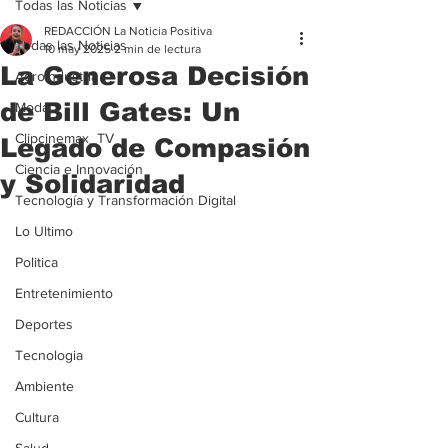
Todas las Noticias
REDACCIÓN La Noticia Positiva
Todas las Noticias
10 may 2025
2 min de lectura
La Generosa Decisión
Agroindustria
de Bill Gates: Un
Moda
Clipcinemax_TV
Legado de Compasión
Ciencia e Innovación
y Solidaridad
Tecnología y Transformación Digital
Lo Ultimo
Politica
Entretenimiento
Deportes
Tecnologia
Ambiente
Cultura