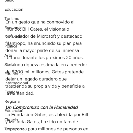
Salud
Educación
Turismo
En un gesto que ha conmovido al 
Economía
mundo, Bill Gates, el visionario 
cofundador de Microsoft y destacado 
Economía
filántropo, ha anunciado su plan para 
Política
donar la mayor parte de su inmensa 
Arte
fortuna durante los próximos 20 años. 
Social
Con una riqueza estimada en alrededor 
de $200 mil millones, Gates pretende 
Farandula
dejar un legado duradero que 
Internacional
trascienda su propia vida y beneficie a 
Folclore
la humanidad.
Regional
Un Compromiso con la Humanidad
Educación
La Fundación Gates, establecida por Bill 
Ciencia
y Melinda Gates, ha sido un faro de 
esperanza para millones de personas en 
Transporte