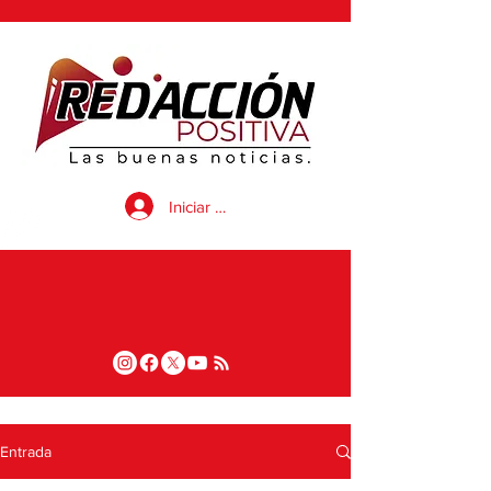
Iniciar sesión
Entrada