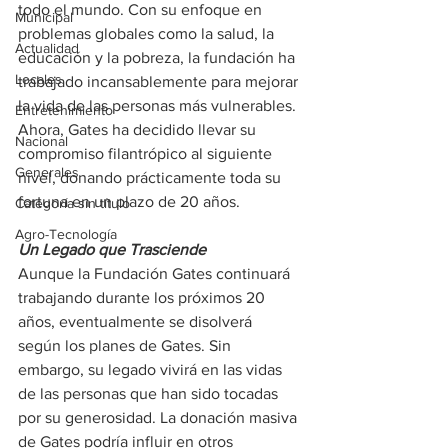
todo el mundo. Con su enfoque en 
Municipal
problemas globales como la salud, la 
Actualidad
educación y la pobreza, la fundación ha 
Locales
trabajado incansablemente para mejorar 
la vida de las personas más vulnerables. 
Entretenimiento
Ahora, Gates ha decidido llevar su 
Nacional
compromiso filantrópico al siguiente 
Generales
nivel, donando prácticamente toda su 
fortuna en un plazo de 20 años.
Categoría sin título
Agro-Tecnología
Un Legado que Trasciende
Aunque la Fundación Gates continuará 
trabajando durante los próximos 20 
años, eventualmente se disolverá 
según los planes de Gates. Sin 
embargo, su legado vivirá en las vidas 
de las personas que han sido tocadas 
por su generosidad. La donación masiva 
de Gates podría influir en otros 