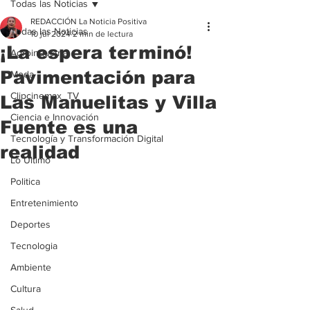
Todas las Noticias
REDACCIÓN La Noticia Positiva
Todas las Noticias
10 jul 2024
2 min de lectura
¡La espera terminó!
Agroindustria
Pavimentación para
Moda
Clipcinemax_TV
Las Manuelitas y Villa
Ciencia e Innovación
Fuente es una
Tecnología y Transformación Digital
realidad
Lo Ultimo
Politica
Entretenimiento
Deportes
Tecnologia
Ambiente
Cultura