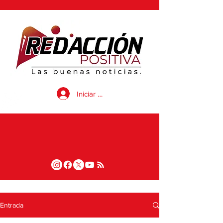
Iniciar sesión
Entrada