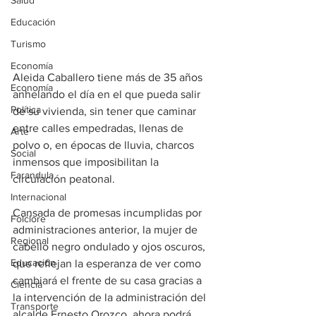
Salud
Educación
Turismo
Economía
Aleida Caballero tiene más de 35 años 
Economía
anhelando el día en el que pueda salir 
Política
de su vivienda, sin tener que caminar 
entre calles empedradas, llenas de 
Arte
polvo o, en épocas de lluvia, charcos 
Social
inmensos que imposibilitan la 
Farandula
circulación peatonal. 
Internacional
Cansada de promesas incumplidas por 
Folclore
administraciones anterior, la mujer de 
Regional
cabello negro ondulado y ojos oscuros, 
Educación
que reflejan la esperanza de ver como 
cambiará el frente de su casa gracias a 
Ciencia
la intervención de la administración del 
Transporte
alcalde Ernesto Orozco, ahora podrá 