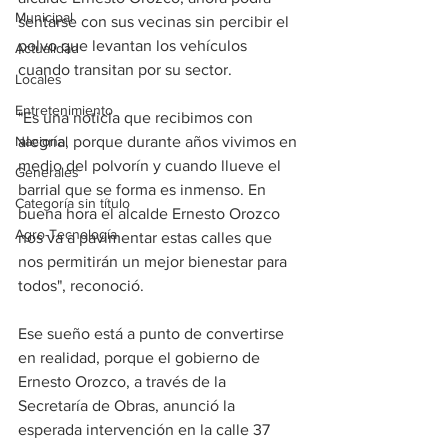
Municipal
sentarse con sus vecinas sin percibir el 
polvo que levantan los vehículos 
Actualidad
cuando transitan por su sector. 
Locales
Entretenimiento
"Es una noticia que recibimos con 
Nacional
alegría, porque durante años vivimos en 
medio del polvorín y cuando llueve el 
Generales
barrial que se forma es inmenso. En 
Categoría sin título
buena hora el alcalde Ernesto Orozco 
Agro-Tecnología
nos va a pavimentar estas calles que 
nos permitirán un mejor bienestar para 
todos", reconoció.
Ese sueño está a punto de convertirse 
en realidad, porque el gobierno de 
Ernesto Orozco, a través de la 
Secretaría de Obras, anunció la 
esperada intervención en la calle 37 