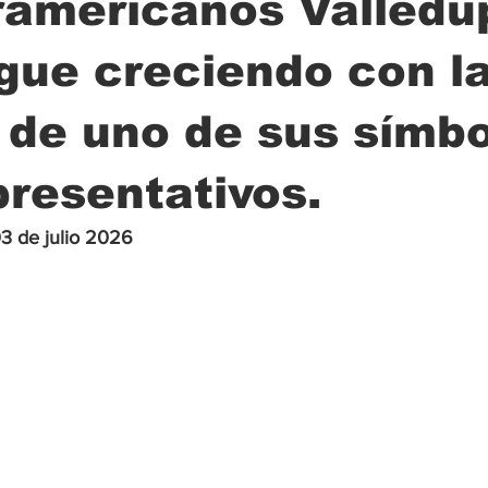
ramericanos Valledu
gue creciendo con l
ción
Ciencia
Transporte
Municipal
Actualidad
 de uno de sus símb
resentativos.
03 de julio 2026