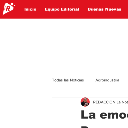
Inicio
Equipo Editorial
Buenas Nuevas
Todas las Noticias
Agroindustria
REDACCIÓN La Notic
Lo Ultimo
Politica
Entret
La emoc
Educación
Turismo
Econ