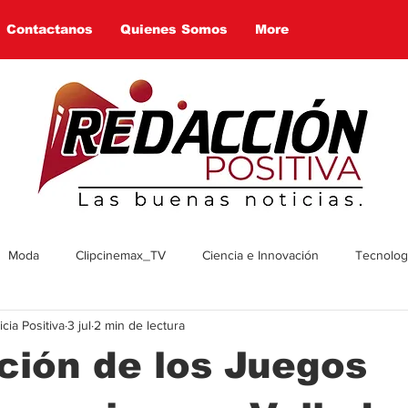
Contactanos
Quienes Somos
More
Moda
Clipcinemax_TV
Ciencia e Innovación
Tecnologí
ia Positiva
3 jul
2 min de lectura
enimiento
Deportes
Tecnologia
Ambiente
Cultura
ión de los Juegos
omía
Economía
Política
Arte
Social
Farandul