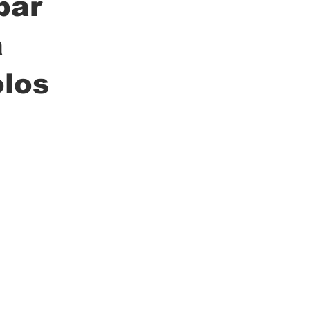
par
a
Locales
olos