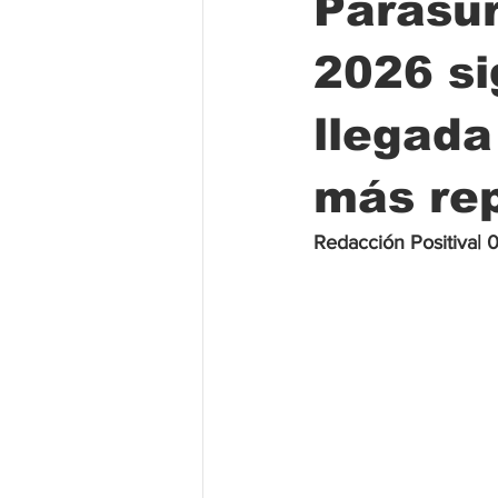
Parasu
2026 si
Folclore
Regional
Educa
llegada
más rep
Redacción Positiva| 