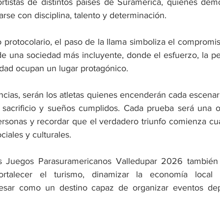
tistas de distintos países de Suramérica, quienes demo
rse con disciplina, talento y determinación.
 protocolario, el paso de la llama simboliza el compromis
de una sociedad más incluyente, donde el esfuerzo, la per
sidad ocupan un lugar protagónico.
cias, serán los atletas quienes encenderán cada escenari
a, sacrificio y sueños cumplidos. Cada prueba será una o
personas y recordar que el verdadero triunfo comienza c
ociales y culturales.
os Juegos Parasuramericanos Valledupar 2026 también 
ortalecer el turismo, dinamizar la economía local 
sar como un destino capaz de organizar eventos depor