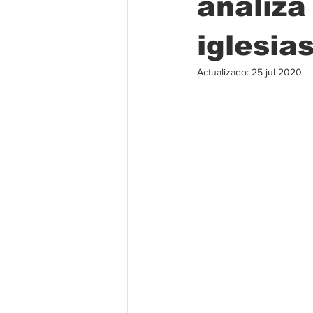
analiza
iglesia
Folclore
Regional
Educa
Actualizado:
25 jul 2020