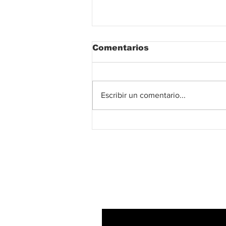
Comentarios
Escribir un comentario...
La avenida Simón
Bolívar en Valledupar
avanza a toda marcha.
Suscribete!