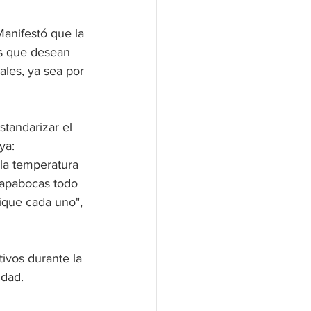
Manifestó que la 
as que desean 
ales, ya sea por 
standarizar el 
ya: 
la temperatura 
tapabocas todo 
ique cada uno", 
tivos durante la 
udad.