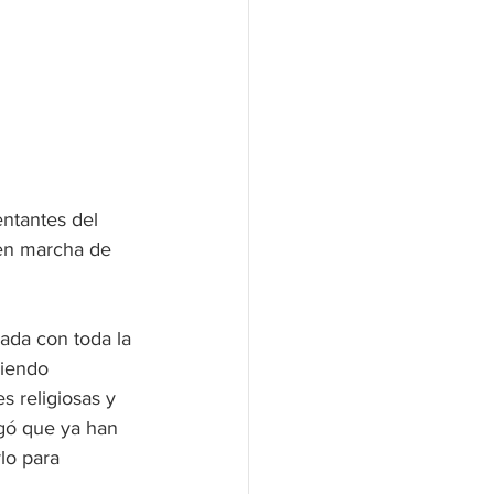
ntantes del 
 en marcha de 
ada con toda la 
niendo 
s religiosas y 
egó que ya han 
lo para 