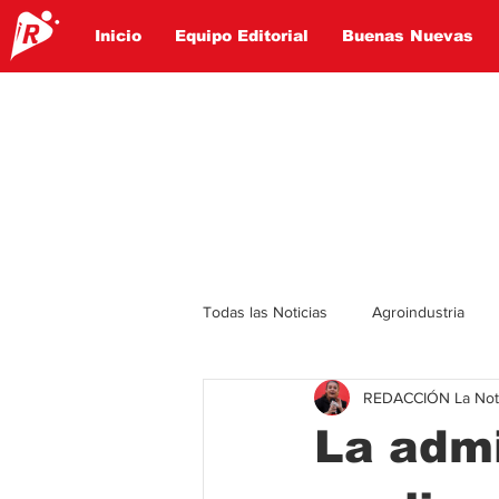
Inicio
Equipo Editorial
Buenas Nuevas
Todas las Noticias
Agroindustria
REDACCIÓN La Notic
Lo Ultimo
Politica
Entret
La admi
Educación
Turismo
Econ