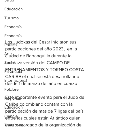
Salud
Educación
Turismo
Economía
Economía
Los Judokas del Cesar iniciarón sus 
Política
participaciones del año 2023,  en la 
Arte
ciudad de Barranquilla durante la 
Social
onceava versión del CAMPO DE 
ENTRENAMIENTOS Y TORNEO COSTA 
Farandula
CARIBE el cual se está desarrollando 
Internacional
desde 1 de marzo del año en cuarzo  
Folclore
Este importante evento para el Judo del 
Regional
Caribe colombiano contara con la 
Educación
participación de mas de 7 ligas del país 
Ciencia
entre las cuales están Atlántico quien 
es el encargado de la organización de 
Transporte