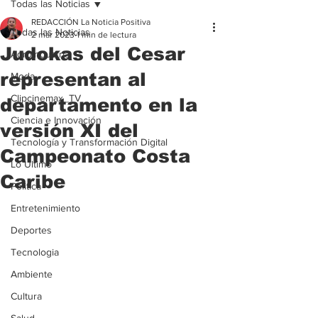
Todas las Noticias
REDACCIÓN La Noticia Positiva
Todas las Noticias
2 mar 2023
1 min de lectura
Judokas del Cesar
Agroindustria
representan al
Moda
Clipcinemax_TV
departamento en la
Ciencia e Innovación
versión XI del
Tecnología y Transformación Digital
Campeonato Costa
Lo Ultimo
Caribe
Politica
Entretenimiento
Deportes
Tecnologia
Ambiente
Cultura