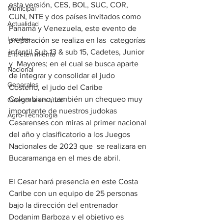
esta versión, CES, BOL, SUC, COR, 
Municipal
CUN, NTE y dos países invitados como 
Actualidad
Panamá y Venezuela, este evento de 
Locales
preparación se realiza en las  categorías 
infantil Sub 13 & sub 15, Cadetes, Junior 
Entretenimiento
y  Mayores; en el cual se busca aparte 
Nacional
de integrar y consolidar el judo 
Generales
Costeño, el judo del Caribe 
Colombiano, también un chequeo muy 
Categoría sin título
importante de nuestros judokas 
Agro-Tecnología
Cesarenses con miras al primer nacional 
del año y clasificatorio a los Juegos 
Nacionales de 2023 que  se realizara en 
Bucaramanga en el mes de abril. 
El Cesar hará presencia en este Costa 
Caribe con un equipo de 25 personas 
bajo la dirección del entrenador 
Dodanim Barboza y el objetivo es 