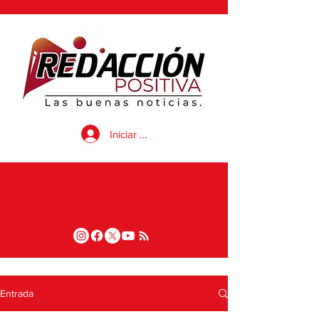
Iniciar sesión
Entrada