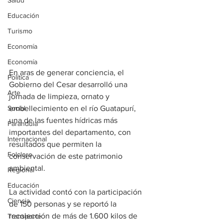
Salud
Educación
Turismo
Economía
Economía
En aras de generar conciencia, el 
Política
Gobierno del Cesar desarrolló una 
Arte
jornada de limpieza, ornato y 
Social
embellecimiento en el río Guatapurí, 
una de las fuentes hídricas más 
Farandula
importantes del departamento, con 
Internacional
resultados que permiten la 
Folclore
conservación de este patrimonio 
ambiental.
Regional
Educación
La actividad contó con la participación 
Ciencia
de 150 personas y se reportó la 
recolección de más de 1.600 kilos de 
Transporte