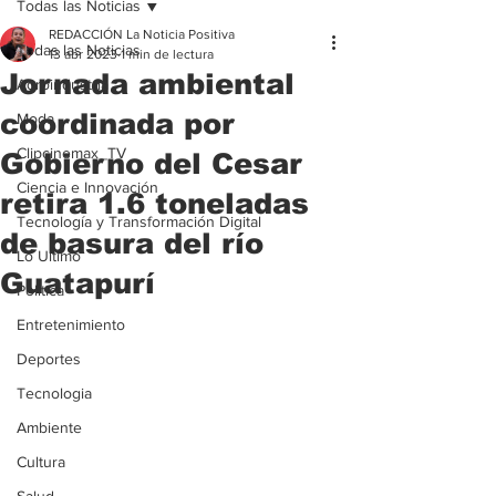
Todas las Noticias
REDACCIÓN La Noticia Positiva
Todas las Noticias
13 abr 2023
1 min de lectura
Jornada ambiental
Agroindustria
coordinada por
Moda
Clipcinemax_TV
Gobierno del Cesar
Ciencia e Innovación
retira 1.6 toneladas
Tecnología y Transformación Digital
de basura del río
Lo Ultimo
Guatapurí
Politica
Entretenimiento
Deportes
Tecnologia
Ambiente
Cultura