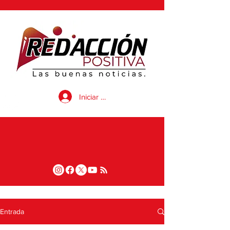
Iniciar sesión
Entrada