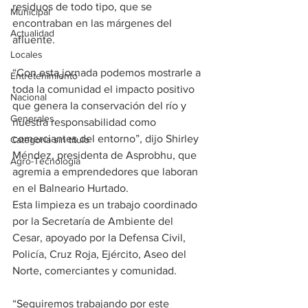
residuos de todo tipo, que se 
Municipal
encontraban en las márgenes del 
Actualidad
afluente.
Locales
“Con esta jornada podemos mostrarle a 
Entretenimiento
toda la comunidad el impacto positivo 
Nacional
que genera la conservación del río y 
Generales
nuestra responsabilidad como 
comerciantes del entorno”, dijo Shirley 
Categoría sin título
Méndez, presidenta de Asprobhu, que 
Agro-Tecnología
agremia a emprendedores que laboran 
en el Balneario Hurtado.
Esta limpieza es un trabajo coordinado 
por la Secretaría de Ambiente del 
Cesar, apoyado por la Defensa Civil, 
Policía, Cruz Roja, Ejército, Aseo del 
Norte, comerciantes y comunidad.
“Seguiremos trabajando por este 