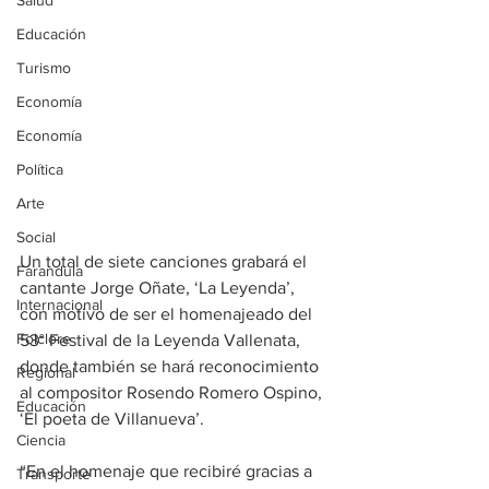
Salud
Educación
Turismo
Economía
Economía
Política
Arte
Social
Un total de siete canciones grabará el 
Farandula
cantante Jorge Oñate, ‘La Leyenda’, 
Internacional
con motivo de ser el homenajeado del 
Folclore
53° Festival de la Leyenda Vallenata, 
donde también se hará reconocimiento 
Regional
al compositor Rosendo Romero Ospino, 
Educación
‘El poeta de Villanueva’.
Ciencia
“En el homenaje que recibiré gracias a 
Transporte