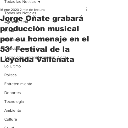
Todas las Noticias
16 ene 2020
2 min de lectura
Todas las Noticias
Jorge Oñate grabará
Agroindustria
producción musical
Moda
por su homenaje en el
Clipcinemax_TV
53° Festival de la
Ciencia e Innovación
Tecnología y Transformación Digital
Leyenda Vallenata
Lo Ultimo
Politica
Entretenimiento
Deportes
Tecnologia
Ambiente
Cultura