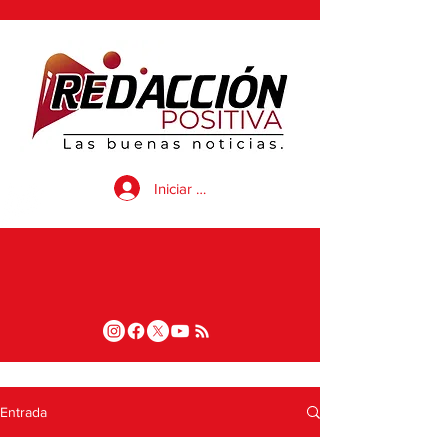
Iniciar sesión
Entrada