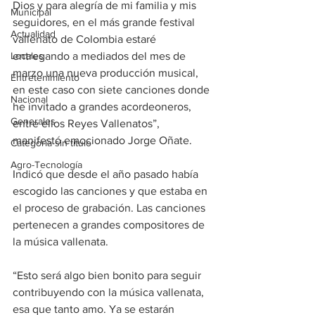
Dios y para alegría de mi familia y mis 
Municipal
seguidores, en el más grande festival 
Actualidad
vallenato de Colombia estaré 
entregando a mediados del mes de 
Locales
marzo una nueva producción musical, 
Entretenimiento
en este caso con siete canciones donde 
Nacional
he invitado a grandes acordeoneros, 
Generales
entre ellos Reyes Vallenatos”, 
manifestó emocionado Jorge Oñate.
Categoría sin título
Agro-Tecnología
Indicó que desde el año pasado había 
escogido las canciones y que estaba en 
el proceso de grabación. Las canciones 
pertenecen a grandes compositores de 
la música vallenata.
“Esto será algo bien bonito para seguir 
contribuyendo con la música vallenata, 
esa que tanto amo. Ya se estarán 