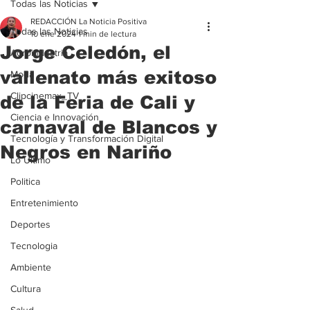
Todas las Noticias
REDACCIÓN La Noticia Positiva
Todas las Noticias
10 ene 2024
1 min de lectura
Jorge Celedón, el
Agroindustria
vallenato más exitoso
Moda
Clipcinemax_TV
de la Feria de Cali y
Ciencia e Innovación
carnaval de Blancos y
Tecnología y Transformación Digital
Negros en Nariño
Lo Ultimo
Politica
Entretenimiento
Deportes
Tecnologia
Ambiente
Cultura