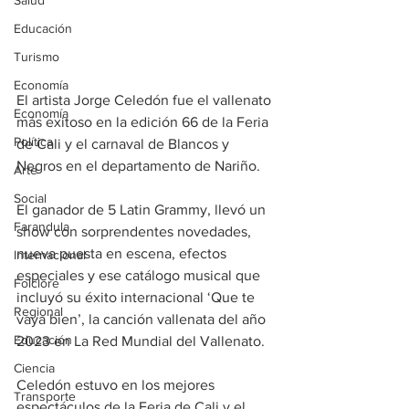
Salud
Educación
Turismo
Economía
El artista Jorge Celedón fue el vallenato 
Economía
más exitoso en la edición 66 de la Feria 
Política
de Cali y el carnaval de Blancos y 
Negros en el departamento de Nariño.
Arte
Social
El ganador de 5 Latin Grammy, llevó un 
Farandula
show con sorprendentes novedades, 
nueva puesta en escena, efectos 
Internacional
especiales y ese catálogo musical que 
Folclore
incluyó su éxito internacional ‘Que te 
Regional
vaya bien’, la canción vallenata del año 
Educación
2023 en La Red Mundial del Vallenato.
Ciencia
Celedón estuvo en los mejores 
Transporte
espectáculos de la Feria de Cali y el 