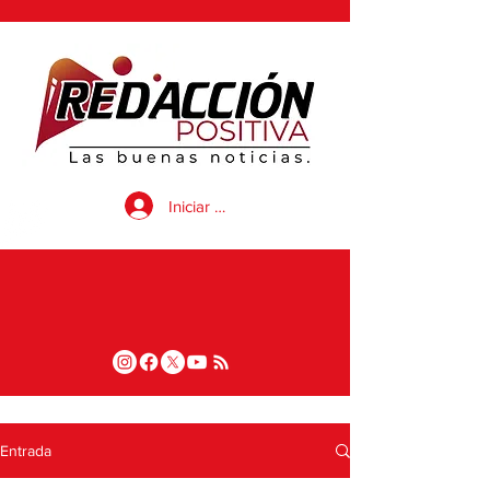
Iniciar sesión
Entrada