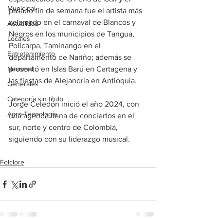
Municipal
pasado fin de semana fue el artista más 
aclamado en el carnaval de Blancos y 
Actualidad
Negros en los municipios de Tangua, 
Locales
Policarpa, Taminango en el 
Entretenimiento
departamento de Nariño; además se 
Nacional
presentó en Islas Barú en Cartagena y 
las fiestas de Alejandría en Antioquia.
Generales
Categoría sin título
Jorge Celedón inició el año 2024, con 
Agro-Tecnología
una agenda llena de conciertos en el 
sur, norte y centro de Colombia, 
siguiendo con su liderazgo musical.
Folclore