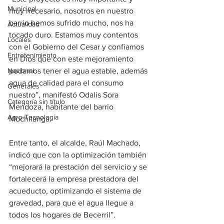
Municipal
muy necesario, nosotros en nuestro 
barrio hemos sufrido mucho, nos ha 
Actualidad
tocado duro. Estamos muy contentos 
Locales
con el Gobierno del Cesar y confiamos 
Entretenimiento
en Dios que con este mejoramiento 
Nacional
podamos tener el agua estable, además 
agua de calidad para el consumo 
Generales
nuestro”, manifestó Odalis Sora 
Categoría sin título
Mendoza, habitante del barrio 
Agro-Tecnología
Mochilanga.
Entre tanto, el alcalde, Raúl Machado, 
indicó que con la optimización también 
“mejorará la prestación del servicio y se 
fortalecerá la empresa prestadora del 
acueducto, optimizando el sistema de 
gravedad, para que el agua llegue a 
todos los hogares de Becerril”.