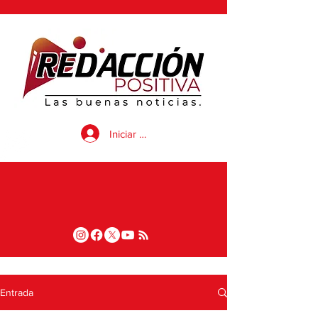
Iniciar sesión
Entrada