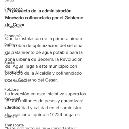
Salud
Educación
Un proyecto de la administración 
Machado cofinanciado por el Gobierno 
Turismo
del Cesar
Economía
Economía
Con la instalación de la primera piedra 
Política
en la obra de optimización del sistema 
de tratamiento de agua potable para la 
Arte
zona urbana de Becerril, la Revolución 
Social
del Agua llega a este municipio con 
Farandula
proyecto de la Alcaldía y cofinanciado 
por el Gobierno del Cesar.
Internacional
Folclore
La inversión en esta iniciativa supera los 
Regional
18.000 millones de pesos y garantizará 
Educación
continuidad y calidad en el suministro 
del preciado líquido a 17.724 hogares.
Ciencia
Transporte
“Este proyecto es muy importante y 