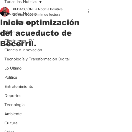
Todas las Noticias
REDACCIÓN La Noticia Positiva
Todas las Noticias
20 may 2023
2 min de lectura
Inicia optimización
Agroindustria
del acueducto de
Moda
Clipcinemax_TV
Becerril.
Ciencia e Innovación
Tecnología y Transformación Digital
Lo Ultimo
Politica
Entretenimiento
Deportes
Tecnologia
Ambiente
Cultura