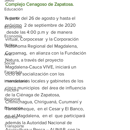
Salud
Complejo Cenagoso de Zapatosa.
Educación
Turismo
A partir del 26 de agosto y hasta el 
próximo  2 de septiembre de 2020 
Economía
 desde las 4:00 p.m y  de manera 
Economía
virtual, Corpocesar  y la Corporación 
Política
Autónoma Regional del Magdalena, 
Corpamag,  en alianza con la Fundación 
Arte
Natura, a través del proyecto 
Social
Magdalena-Cauca VIVE, iniciará un 
Farandula
ciclo de socialización con los 
mandatarios locales y gabinetes de los 
Internacional
cinco municipios  del área de influencia 
Folclore
de la Ciénaga de Zapatosa, 
Regional
Chimichagua, Chiriguaná, Curumaní y 
Educación
Tamalameque,  en el Cesar y El Banco, 
en el Magdalena,  en el  que participará 
Ciencia
además la Autoridad Nacional de 
Transporte
Acuicultura y Pesca – AUNAP, con la 