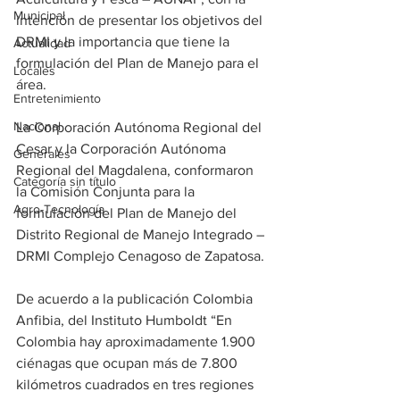
Municipal
intención de presentar los objetivos del 
DRMI y la importancia que tiene la 
Actualidad
formulación del Plan de Manejo para el 
Locales
área.
Entretenimiento
Nacional
La Corporación Autónoma Regional del 
Cesar y la Corporación Autónoma 
Generales
Regional del Magdalena, conformaron 
Categoría sin título
la Comisión Conjunta para la 
Agro-Tecnología
formulación del Plan de Manejo del 
Distrito Regional de Manejo Integrado – 
DRMI Complejo Cenagoso de Zapatosa. 
De acuerdo a la publicación Colombia 
Anfibia, del Instituto Humboldt “En 
Colombia hay aproximadamente 1.900 
ciénagas que ocupan más de 7.800 
kilómetros cuadrados en tres regiones 