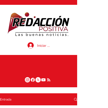
Iniciar sesión
Entrada