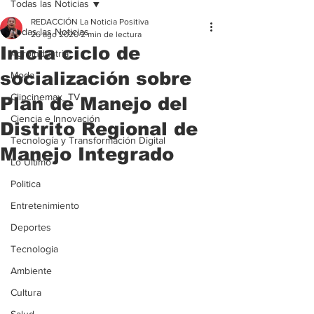
Todas las Noticias
REDACCIÓN La Noticia Positiva
Todas las Noticias
26 ago 2020
2 min de lectura
Inicia ciclo de
Agroindustria
socialización sobre
Moda
Clipcinemax_TV
Plan de Manejo del
Ciencia e Innovación
Distrito Regional de
Tecnología y Transformación Digital
Manejo Integrado
Lo Ultimo
Politica
Entretenimiento
Deportes
Tecnologia
Ambiente
Cultura