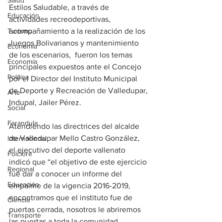
Salud
Estilos Saludable, a través de 
Educación
actividades recreodeportivas,  
Turismo
acompañamiento a la realización de los 
Juegos Bolivarianos y mantenimiento 
Economía
de los escenarios,  fueron los temas 
Economía
principales expuestos ante el Concejo 
Política
por el Director del Instituto Municipal 
de Deporte y Recreación de Valledupar, 
Arte
Indupal, Jailer Pérez.
Social
Farandula
Atendiendo las directrices del alcalde 
de Valledupar Mello Castro González, 
Internacional
el ejecutivo del deporte vallenato 
Folclore
indicó que “el objetivo de este ejercicio 
Regional
fue dar a conocer un informe del 
Educación
empalme de la vigencia 2016-2019, 
encontramos que el instituto fue de 
Ciencia
puertas cerrada, nosotros le abriremos 
Transporte
las puertas a toda la comunidad 