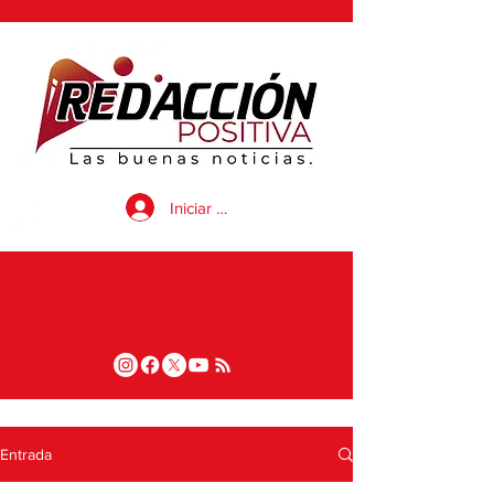
Iniciar sesión
Entrada