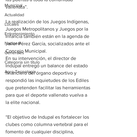
Municipal
vallenata”.
Actualidad
La realización de los Juegos Indígenas, 
Locales
Juegos Metropolitanos y Juegos por la 
Entretenimiento
Infancia también están en la agenda de 
Nacional
Jailer Pérez García, socializados ante el 
Concejo Municipal.
Generales
En su intervención, el director de 
Categoría sin título
Indupal entregó un balance del estado 
Agro-Tecnología
financiero del órgano deportivo y 
respondió las inquietudes de los Ediles 
que pretenden facilitar las herramientas 
para que el deporte vallenato vuelva a 
la elite nacional.
“El objetivo de Indupal es fortalecer los 
clubes como columna vertebral para el 
fomento de cualquier disciplina, 