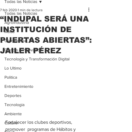
Todas las Noticias
7 feb 2020
1 min de lectura
Todas las Noticias
“INDUPAL SERÁ UNA
Agroindustria
INSTITUCIÓN DE
Moda
PUERTAS ABIERTAS”:
Clipcinemax_TV
JAILER PÉREZ
Ciencia e Innovación
Tecnología y Transformación Digital
Lo Ultimo
Politica
Entretenimiento
Deportes
Tecnologia
Ambiente
Fortalecer los clubes deportivos, 
Cultura
promover  programas de Hábitos y   