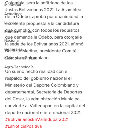
Colombia, será la anfitriona de los 
Municipal
Justas Bolivarianas 2021. La Asamblea 
Actualidad
de la Odebo, aprobó por unanimidad la 
Locales
excelente propuesta a la candidatura 
que cumplió  con todos los requisitos 
Entretenimiento
que demanda la Odebo, para otorgarle 
Nacional
la sede de los Bolivarianos 2021, afirmó 
Generales
Baltazar Medina, presidente Comité 
Olímpico Colombiano. 
Categoría sin título
Agro-Tecnología
Un sueño hecho realidad con el 
respaldo del gobierno nacional el 
Ministerio del Deporte Colombiano y 
departamental, Secretaría de Deportes 
del Cesar, la administración Municipal, 
convierte a  Valledupar, en la capital del 
deporte nacional e internacional 2021. 
#BolivarianosEnValledupar2021
#LaNoticiaPositiva