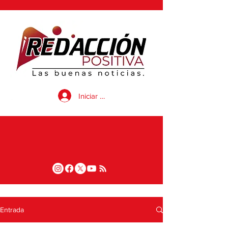
Iniciar sesión
Entrada