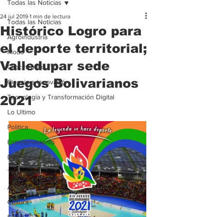
Todas las Noticias
24 jul 2019
1 min de lectura
Todas las Noticias
Histórico Logro para
Agroindustria
el deporte territorial;
Moda
Valledupar sede
Clipcinemax_TV
Juegos Bolivarianos
Ciencia e Innovación
Tecnología y Transformación Digital
2021
Lo Ultimo
Politica
Entretenimiento
Deportes
Tecnologia
Ambiente
Cultura