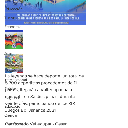
Salud
Educación
Turismo
Economía
Economía
Política
Arte
Social
Farandula
La leyenda se hace deporte, un total de 
Internacional
5.700 deportistas procedentes de 11 
Folclore
países, llegarán a Valledupar para 
competir en 32 disciplinas, durante 
Regional
veinte días, participando de los XIX 
Educación
Juegos Bolivarianos 2021
Ciencia
Confirmado Valledupar - Cesar, 
Transporte