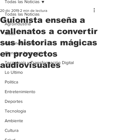
Todas las Noticias
20 dic 2019
2 min de lectura
Todas las Noticias
Guionista enseña a
Agroindustria
vallenatos a convertir
Moda
sus historias mágicas
Clipcinemax_TV
en proyectos
Ciencia e Innovación
Tecnología y Transformación Digital
audiovisuales
Lo Ultimo
Politica
Entretenimiento
Deportes
Tecnologia
Ambiente
Cultura