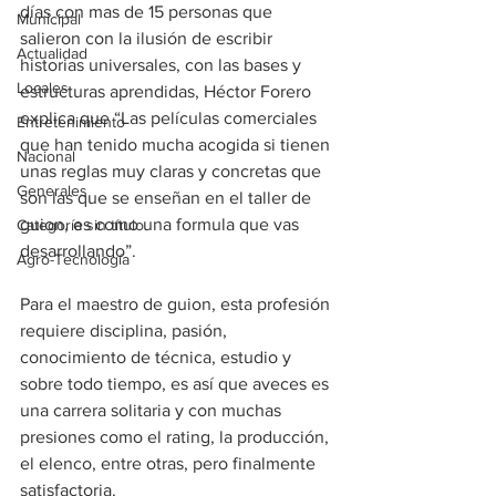
días con mas de 15 personas que 
Municipal
salieron con la ilusión de escribir 
Actualidad
historias universales, con las bases y 
Locales
estructuras aprendidas, Héctor Forero 
explica que “Las películas comerciales 
Entretenimiento
que han tenido mucha acogida si tienen 
Nacional
unas reglas muy claras y concretas que 
Generales
son las que se enseñan en el taller de 
guion, es como una formula que vas 
Categoría sin título
desarrollando”.
Agro-Tecnología
Para el maestro de guion, esta profesión 
requiere disciplina, pasión, 
conocimiento de técnica, estudio y 
sobre todo tiempo, es así que aveces es 
una carrera solitaria y con muchas 
presiones como el rating, la producción, 
el elenco, entre otras, pero finalmente 
satisfactoria.