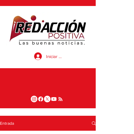
Iniciar sesión
Entrada