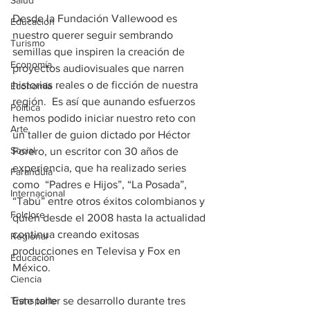
Salud
Desde la Fundación Vallewood es 
Educación
nuestro querer seguir sembrando 
Turismo
semillas que inspiren la creación de 
Economía
proyectos audiovisuales que narren 
historias reales o de ficción de nuestra 
Economía
región.  Es así que aunando esfuerzos 
Política
hemos podido iniciar nuestro reto con 
Arte
un taller de guion dictado por Héctor 
Social
Forero, un escritor con 30 años de 
experiencia, que ha realizado series 
Farandula
como  “Padres e Hijos”, “La Posada”, 
Internacional
“Tabú” entre otros éxitos colombianos y 
Folclore
quien desde el 2008 hasta la actualidad 
continua creando exitosas 
Regional
producciones en Televisa y Fox en 
Educación
México.
Ciencia
Transporte
Este taller se desarrollo durante tres 