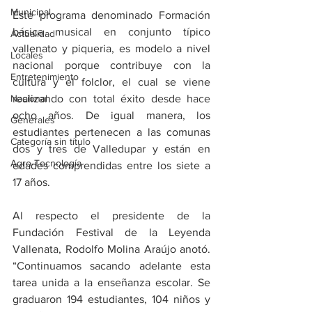
Municipal
Este programa denominado Formación 
básica musical en conjunto típico 
Actualidad
vallenato y piqueria, es modelo a nivel 
Locales
nacional porque contribuye con la 
Entretenimiento
cultura y el folclor, el cual se viene 
Nacional
realizando con total éxito desde hace 
ocho años. De igual manera, los 
Generales
estudiantes pertenecen a las comunas 
Categoría sin título
dos y tres de Valledupar y están en 
Agro-Tecnología
edades comprendidas entre los siete a 
17 años.
Al respecto el presidente de la 
Fundación Festival de la Leyenda 
Vallenata, Rodolfo Molina Araújo anotó. 
“Continuamos sacando adelante esta 
tarea unida a la enseñanza escolar. Se 
graduaron 194 estudiantes, 104 niños y 