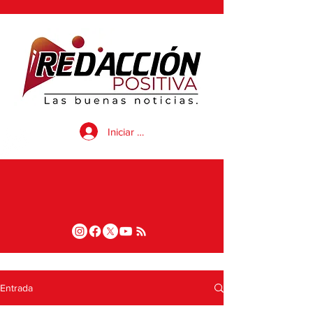
Iniciar sesión
Entrada