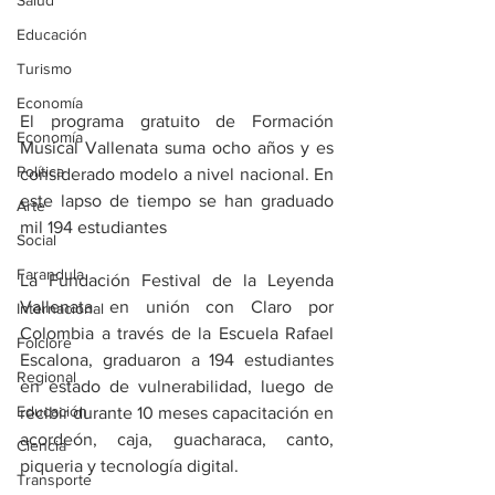
Salud
Educación
Turismo
Economía
El programa gratuito de Formación 
Economía
Musical Vallenata suma ocho años y es 
Política
considerado modelo a nivel nacional. En 
este lapso de tiempo se han graduado 
Arte
mil 194 estudiantes
Social
Farandula
La Fundación Festival de la Leyenda 
Vallenata en unión con Claro por 
Internacional
Colombia a través de la Escuela Rafael 
Folclore
Escalona, graduaron a 194 estudiantes 
Regional
en estado de vulnerabilidad, luego de 
Educación
recibir durante 10 meses capacitación en 
acordeón, caja, guacharaca, canto, 
Ciencia
piqueria y tecnología digital.
Transporte