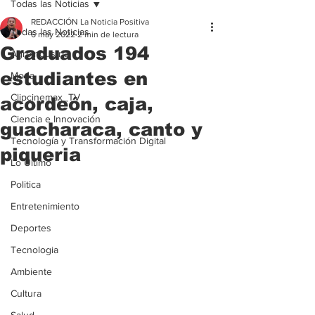
Todas las Noticias
REDACCIÓN La Noticia Positiva
Todas las Noticias
6 may 2022
2 min de lectura
Graduados 194
Agroindustria
estudiantes en
Moda
Clipcinemax_TV
acordeón, caja,
Ciencia e Innovación
guacharaca, canto y
Tecnología y Transformación Digital
piqueria
Lo Ultimo
Politica
Entretenimiento
Deportes
Tecnologia
Ambiente
Cultura