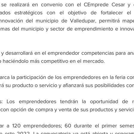
 se realizará en convenio con el CEmprede Cesar y c
iados estratégicos con el objetivo de fortalecer el
novación del municipio de Valledupar, permitirá mapear
temas del municipio y sector de emprendimiento e innov
 y desarrollará en el emprendedor competencias para anali
o haciéndolo más competitivo en el mercado.
arca la participación de los emprendedores en la feria co
 su producto o servicio y afianzará sus posibilidades co
 Los emprendedores tendrán la oportunidad de real
 con opción de compra y venta de sus productos y servicio
iar a 120 emprendedores; 60 durante el primer semes
 este 2022. La convocatoria ya está abierta y esperam