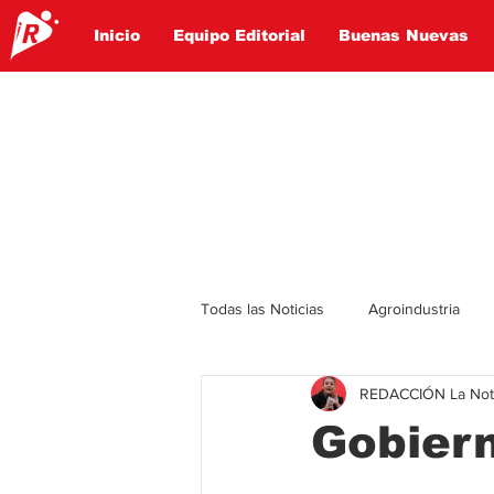
Inicio
Equipo Editorial
Buenas Nuevas
Todas las Noticias
Agroindustria
REDACCIÓN La Notic
Lo Ultimo
Politica
Entret
Gobiern
Educación
Turismo
Econ