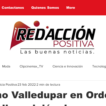
Contactanos
Quienes Somos
More
Moda
Clipcinemax_TV
Ciencia e Innovación
Tecnologí
ia Positiva
23 feb 2022
2 min de lectura
enimiento
Deportes
Tecnologia
Ambiente
Cultura
o Valledupar en Ord
omía
Economía
Política
Arte
Social
Farandul