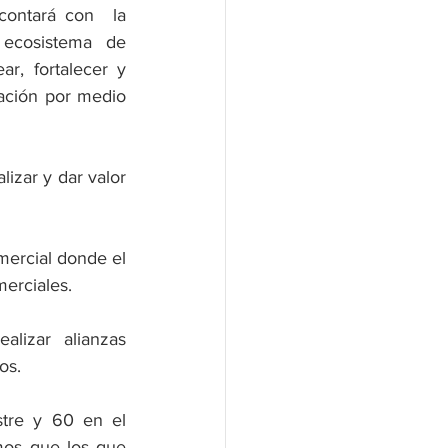
ontará con  la 
 ecosistema de 
, fortalecer y 
ación por medio 
zar y dar valor 
mercial donde el 
merciales.
izar alianzas 
s.  
tre y 60 en el 
os que los que 