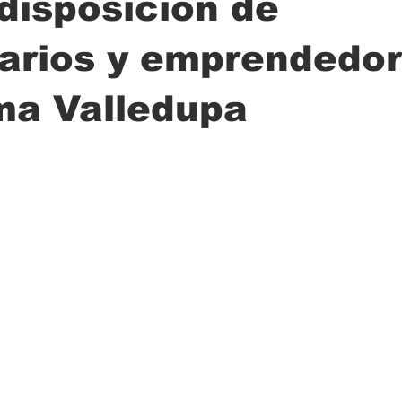
disposición de
arios y emprendedor
ción
Ciencia
Transporte
Municipal
Actualidad
ma Valledupa