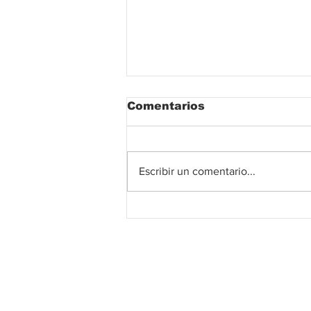
Comentarios
Escribir un comentario...
Open Finance en
Colombia: las tres
claves que impulsarán
la nueva era de los
servicios financieros
Suscribete!