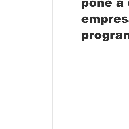
pone a 
empres
Folclore
Regional
Educa
progra