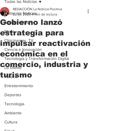
Todas las Noticias
REDACCIÓN La Noticia Positiva
Todas las Noticias
22 jul 2020
4 min de lectura
Gobierno lanzó
Agroindustria
estrategia para
Moda
Clipcinemax_TV
impulsar reactivación
Ciencia e Innovación
económica en el
Tecnología y Transformación Digital
comercio, industria y
Lo Ultimo
turismo
Politica
Entretenimiento
Deportes
Tecnologia
Ambiente
Cultura