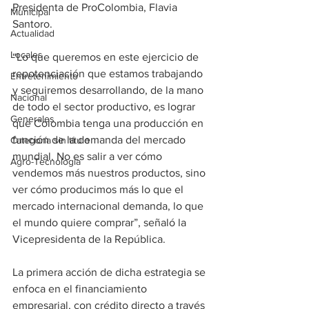
Presidenta de ProColombia, Flavia 
Municipal
Santoro.
Actualidad
Locales
“Lo que queremos en este ejercicio de 
repotenciación que estamos trabajando 
Entretenimiento
y seguiremos desarrollando, de la mano 
Nacional
de todo el sector productivo, es lograr 
Generales
que Colombia tenga una producción en 
función de la demanda del mercado 
Categoría sin título
mundial. No es salir a ver cómo 
Agro-Tecnología
vendemos más nuestros productos, sino 
ver cómo producimos más lo que el 
mercado internacional demanda, lo que 
el mundo quiere comprar”, señaló la 
Vicepresidenta de la República.
La primera acción de dicha estrategia se 
enfoca en el financiamiento 
empresarial, con crédito directo a través 