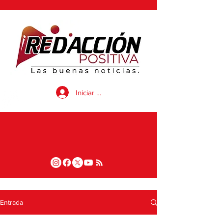
Iniciar sesión
Entrada