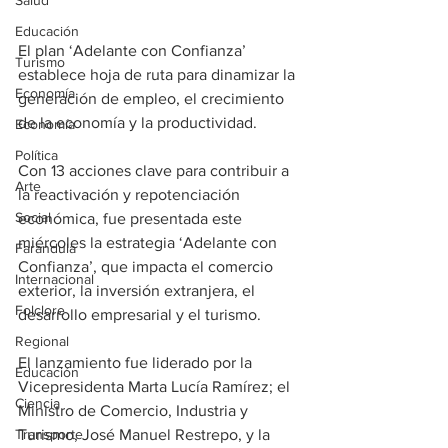
Salud
Educación
El plan ‘Adelante con Confianza’ 
Turismo
establece hoja de ruta para dinamizar la 
Economía
generación de empleo, el crecimiento 
de la economía y la productividad.
Economía
Política
Con 13 acciones clave para contribuir a 
Arte
la reactivación y repotenciación 
Social
económica, fue presentada este 
miércoles la estrategia ‘Adelante con 
Farandula
Confianza’, que impacta el comercio 
Internacional
exterior, la inversión extranjera, el 
Folclore
desarrollo empresarial y el turismo.
Regional
El lanzamiento fue liderado por la 
Educación
Vicepresidenta Marta Lucía Ramírez; el 
Ciencia
Ministro de Comercio, Industria y 
Transporte
Turismo, José Manuel Restrepo, y la 